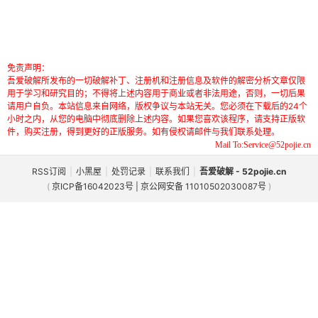
免责声明：
吾爱破解所发布的一切破解补丁、注册机和注册信息及软件的解密分析文章仅限
用于学习和研究目的；不得将上述内容用于商业或者非法用途，否则，一切后果
请用户自负。本站信息来自网络，版权争议与本站无关。您必须在下载后的24个
小时之内，从您的电脑中彻底删除上述内容。如果您喜欢该程序，请支持正版软
件，购买注册，得到更好的正版服务。如有侵权请邮件与我们联系处理。
Mail To:Service@52pojie.cn
RSS订阅
|
小黑屋
|
处罚记录
|
联系我们
|
吾爱破解 - 52pojie.cn
(
京ICP备16042023号 | 京公网安备 11010502030087号
)