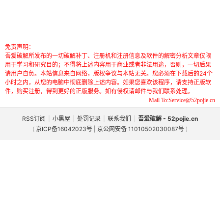
免责声明：
吾爱破解所发布的一切破解补丁、注册机和注册信息及软件的解密分析文章仅限
用于学习和研究目的；不得将上述内容用于商业或者非法用途，否则，一切后果
请用户自负。本站信息来自网络，版权争议与本站无关。您必须在下载后的24个
小时之内，从您的电脑中彻底删除上述内容。如果您喜欢该程序，请支持正版软
件，购买注册，得到更好的正版服务。如有侵权请邮件与我们联系处理。
Mail To:Service@52pojie.cn
RSS订阅
|
小黑屋
|
处罚记录
|
联系我们
|
吾爱破解 - 52pojie.cn
(
京ICP备16042023号 | 京公网安备 11010502030087号
)