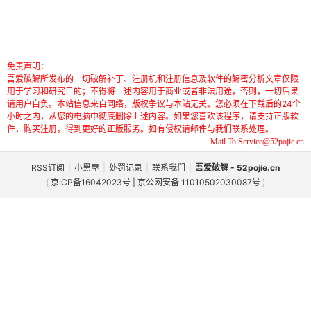
免责声明：
吾爱破解所发布的一切破解补丁、注册机和注册信息及软件的解密分析文章仅限
用于学习和研究目的；不得将上述内容用于商业或者非法用途，否则，一切后果
请用户自负。本站信息来自网络，版权争议与本站无关。您必须在下载后的24个
小时之内，从您的电脑中彻底删除上述内容。如果您喜欢该程序，请支持正版软
件，购买注册，得到更好的正版服务。如有侵权请邮件与我们联系处理。
Mail To:Service@52pojie.cn
RSS订阅
|
小黑屋
|
处罚记录
|
联系我们
|
吾爱破解 - 52pojie.cn
(
京ICP备16042023号 | 京公网安备 11010502030087号
)