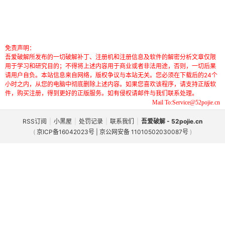
免责声明：
吾爱破解所发布的一切破解补丁、注册机和注册信息及软件的解密分析文章仅限
用于学习和研究目的；不得将上述内容用于商业或者非法用途，否则，一切后果
请用户自负。本站信息来自网络，版权争议与本站无关。您必须在下载后的24个
小时之内，从您的电脑中彻底删除上述内容。如果您喜欢该程序，请支持正版软
件，购买注册，得到更好的正版服务。如有侵权请邮件与我们联系处理。
Mail To:Service@52pojie.cn
RSS订阅
|
小黑屋
|
处罚记录
|
联系我们
|
吾爱破解 - 52pojie.cn
(
京ICP备16042023号 | 京公网安备 11010502030087号
)