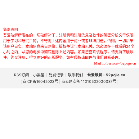
免责声明：
吾爱破解所发布的一切破解补丁、注册机和注册信息及软件的解密分析文章仅限
用于学习和研究目的；不得将上述内容用于商业或者非法用途，否则，一切后果
请用户自负。本站信息来自网络，版权争议与本站无关。您必须在下载后的24个
小时之内，从您的电脑中彻底删除上述内容。如果您喜欢该程序，请支持正版软
件，购买注册，得到更好的正版服务。如有侵权请邮件与我们联系处理。
Mail To:Service@52pojie.cn
RSS订阅
|
小黑屋
|
处罚记录
|
联系我们
|
吾爱破解 - 52pojie.cn
(
京ICP备16042023号 | 京公网安备 11010502030087号
)