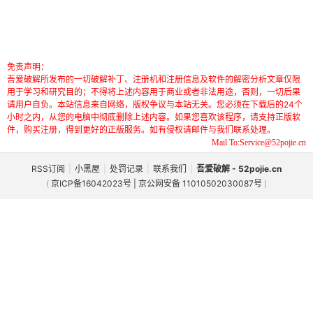
免责声明：
吾爱破解所发布的一切破解补丁、注册机和注册信息及软件的解密分析文章仅限
用于学习和研究目的；不得将上述内容用于商业或者非法用途，否则，一切后果
请用户自负。本站信息来自网络，版权争议与本站无关。您必须在下载后的24个
小时之内，从您的电脑中彻底删除上述内容。如果您喜欢该程序，请支持正版软
件，购买注册，得到更好的正版服务。如有侵权请邮件与我们联系处理。
Mail To:Service@52pojie.cn
RSS订阅
|
小黑屋
|
处罚记录
|
联系我们
|
吾爱破解 - 52pojie.cn
(
京ICP备16042023号 | 京公网安备 11010502030087号
)