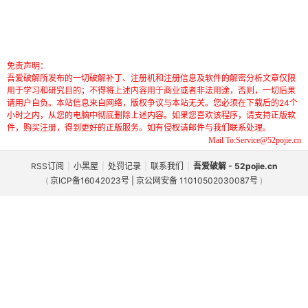
免责声明：
吾爱破解所发布的一切破解补丁、注册机和注册信息及软件的解密分析文章仅限
用于学习和研究目的；不得将上述内容用于商业或者非法用途，否则，一切后果
请用户自负。本站信息来自网络，版权争议与本站无关。您必须在下载后的24个
小时之内，从您的电脑中彻底删除上述内容。如果您喜欢该程序，请支持正版软
件，购买注册，得到更好的正版服务。如有侵权请邮件与我们联系处理。
Mail To:Service@52pojie.cn
RSS订阅
|
小黑屋
|
处罚记录
|
联系我们
|
吾爱破解 - 52pojie.cn
(
京ICP备16042023号 | 京公网安备 11010502030087号
)