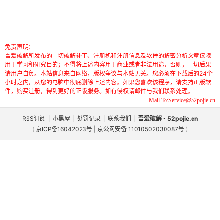
免责声明：
吾爱破解所发布的一切破解补丁、注册机和注册信息及软件的解密分析文章仅限
用于学习和研究目的；不得将上述内容用于商业或者非法用途，否则，一切后果
请用户自负。本站信息来自网络，版权争议与本站无关。您必须在下载后的24个
小时之内，从您的电脑中彻底删除上述内容。如果您喜欢该程序，请支持正版软
件，购买注册，得到更好的正版服务。如有侵权请邮件与我们联系处理。
Mail To:Service@52pojie.cn
RSS订阅
|
小黑屋
|
处罚记录
|
联系我们
|
吾爱破解 - 52pojie.cn
(
京ICP备16042023号 | 京公网安备 11010502030087号
)