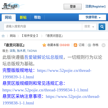
注册[Register]
登录
网站
新帖
帮助
快捷导航
搜索
搜
网站
【 软件安全 】
『悬赏问答区』
『悬赏问答区』
收藏本版
(
3320
)
|
订阅
|
存档
版主:
柒點
,
独木君
,
T4DNA
索
吾
»
›
›
此版块遵循
吾爱破解论坛总版规
，一切规则行为以论
坛总版规为基础。
完整版版规地址：
https://www.52pojie.cn/thread-
1999839-1-1.html
悬赏区版规细则和常见违规汇总：
https://www.52pojie.cn/thread-1999834-1-1.html
悬赏区采纳注意事项：
https://www.52pojie.cn/thread-
1999838-1-1.html
爱