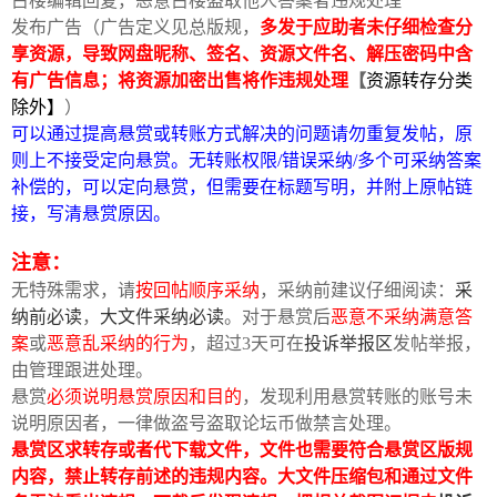
占楼编辑回复，恶意占楼盗取他人答案者违规处理
发布广告（广告定义见总版规，
多发于应助者未仔细检查分
享资源，导致网盘昵称、签名、资源文件名、解压密码中含
有广告信息；将资源加密出售将作违规处理
【
资源转存分类
除外】
）
可以通过提高悬赏或转账方式解决的问题请勿重复发帖，原
则上不接受定向悬赏。无转账权限/错误采纳/多个可采纳答案
补偿的，可以定向悬赏，但需要在标题写明，并附上原帖链
接，写清悬赏原因。
注意：
无特殊需求，请
按回帖顺序采纳
，采纳前建议仔细阅读：
采
纳前必读
，
大文件采纳必读
。对于悬赏后
恶意不采纳满意答
案
或
恶意乱采纳的行为
，超过3天可在
投诉举报区
发帖举报，
由管理跟进处理。
悬赏
必须说明悬赏原因和目的
，发现利用悬赏转账的账号未
说明原因者，一律做盗号盗取论坛币做禁言处理。
悬赏区求转存或者代下载文件，文件也需要符合悬赏区版规
内容，禁止转存前述的违规内容。大文件压缩包和通过文件