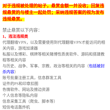
对于违规被处理的帖子，悬赏金额一并没收；回复违
规悬赏的与楼主一起处罚；采纳违规答案的视为发布
违规悬赏。
禁止悬赏以下内容：
1、违法违规类
代理翻墙VPN，以及需要使用到代理翻墙VPN才能访问的相
破
关内容，游戏加速器
私服以及博彩、棋牌等相关赌博性质类软件、源码和搭建教
程等相关内容
与历史、战争、军事、宗教、政治等相关的内容（
包括被封
杀内容
）
账号批量注册工具，信息群发工具
证件的PS和印章扣图
色情软件、网站及擦边资源
解
个人信息等隐私内容
信息采集工具（爬虫、脚本等）
短信电话轰炸机