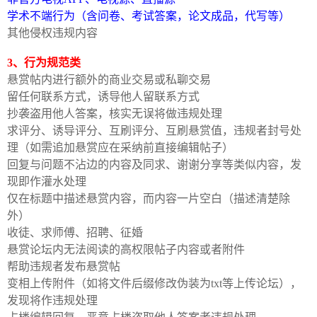
学术不端行为（含问卷、考试答案，论文成品，代写等）
cn
其他侵权违规内容
3、行为规范类
悬赏帖内进行额外的商业交易或私聊交易
留任何联系方式，诱导他人留联系方式
抄袭盗用他人答案，核实无误将做违规处理
求评分、诱导评分、互刷评分、互刷悬赏值，违规者封号处
理（如需追加悬赏应在采纳前直接编辑帖子）
回复与问题不沾边的内容及同求、谢谢分享等类似内容，发
现即作灌水处理
仅在标题中描述悬赏内容，而内容一片空白（描述清楚除
外）
收徒、求师傅、招聘、征婚
悬赏论坛内无法阅读的高权限帖子内容或者附件
帮助违规者发布悬赏帖
变相上传附件（如将文件后缀修改伪装为txt等上传论坛），
发现将作违规处理