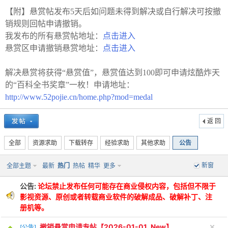
【附】悬赏帖发布5天后如问题未得到解决或自行解决可按撤
销规则回帖申请撤销。
我发布的所有悬赏帖地址：
点击进入
悬赏区申请撤销悬赏地址：
点击进入
解决悬赏将获得“悬赏值”，悬赏值达到100即可申请炫酷炸天
的“百科全书奖章”一枚！申请地址：
http://www.52pojie.cn/home.php?mod=medal
返 回
全部
资源求助
下载转存
经验求助
其他求助
公告
新窗
全部主题
最新
热门
热帖
精华
更多
公告:
论坛禁止发布任何可能存在商业侵权内容，包括但不限于
影视资源、原创或者转载商业软件的破解成品、破解补丁、注
册机等。
撤销悬赏申请专帖【2026-01-01_New】
[
公告
]