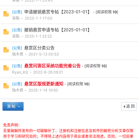
柒點
•
2022-1-1 23:45
申请撤销悬赏专帖【2023-01-01】
[
公告
]
- [阅读权限
10
]
柒點
•
2023-1-1 17:00
撤销悬赏申请专帖【2025-01-01】
[
公告
]
柒點
•
2025-1-1 22:22
悬赏区分类公告
[
公告
]
独木君
•
2021-5-13 00:53
悬赏问答区采纳功能完善公告
[
公告
]
- [阅读权限
10
]
Ryan_XQ
•
2022-6-26 09:21
悬赏区版规更新通知
[
公告
]
- [阅读权限
10
]
独木君
•
2025-1-14 19:50
返 回
免责声明：
吾爱破解所发布的一切破解补丁、注册机和注册信息及软件的解密分析文章仅限
用于学习和研究目的；不得将上述内容用于商业或者非法用途，否则，一切后果