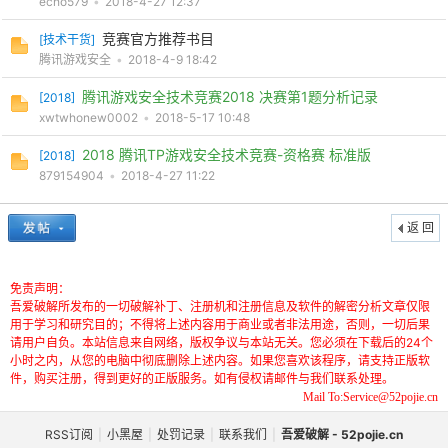
echo579
•
2018-4-27 12:37
竞赛官方推荐书目
[
技术干货
]
腾讯游戏安全
•
2018-4-9 18:42
腾讯游戏安全技术竞赛2018 决赛第1题分析记录
[
2018
]
xwtwhonew0002
•
2018-5-17 10:48
2018 腾讯TP游戏安全技术竞赛-资格赛 标准版
[
2018
]
879154904
•
2018-4-27 11:22
返 回
免责声明：
吾爱破解所发布的一切破解补丁、注册机和注册信息及软件的解密分析文章仅限
用于学习和研究目的；不得将上述内容用于商业或者非法用途，否则，一切后果
请用户自负。本站信息来自网络，版权争议与本站无关。您必须在下载后的24个
小时之内，从您的电脑中彻底删除上述内容。如果您喜欢该程序，请支持正版软
件，购买注册，得到更好的正版服务。如有侵权请邮件与我们联系处理。
Mail To:Service@52pojie.cn
RSS订阅
|
小黑屋
|
处罚记录
|
联系我们
|
吾爱破解 - 52pojie.cn