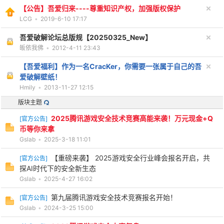
【公告】吾爱归来----尊重知识产权，加强版权保护
LCG
•
2019-6-10 17:17
吾爱破解论坛总版规【20250325_New】
po
皈依我佛
•
2012-4-11 23:43
【吾爱福利】作为一名CracKer，你需要一张属于自己的吾
爱破解壁纸！
Hmily
•
2013-11-27 12:15
版块主题
2025腾讯游戏安全技术竞赛高能来袭！万元现金+Q
[
官方公告
]
币等你来拿
Gslab
•
2025-3-18 11:01
jie.
【重磅来袭】 2025游戏安全行业峰会报名开启，共
[
官方公告
]
探AI时代下的安全新生态
Gslab
•
2025-4-27 16:02
第九届腾讯游戏安全技术竞赛报名开始！
[
官方公告
]
Gslab
•
2024-3-25 15:00