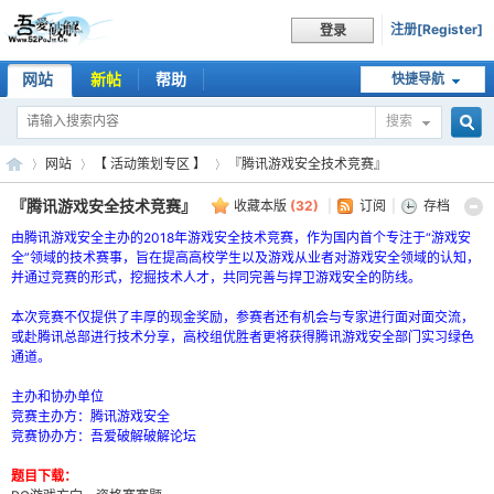
注册[Register]
登录
网站
新帖
帮助
快捷导航
搜索
搜
网站
【 活动策划专区 】
『腾讯游戏安全技术竞赛』
『腾讯游戏安全技术竞赛』
收藏本版
(
32
)
|
订阅
|
存档
由腾讯游戏安全主办的2018年游戏安全技术竞赛，作为国内首个专注于“游戏安
索
吾
全”领域的技术赛事，旨在提高高校学生以及游戏从业者对游戏安全领域的认知，
»
›
›
并通过竞赛的形式，挖掘技术人才，共同完善与捍卫游戏安全的防线。
本次竞赛不仅提供了丰厚的现金奖励，参赛者还有机会与专家进行面对面交流，
或赴腾讯总部进行技术分享，高校组优胜者更将获得腾讯游戏安全部门实习绿色
通道。
主办和协办单位
竞赛主办方：腾讯游戏安全
竞赛协办方：吾爱破解破解论坛
题目下载：
爱