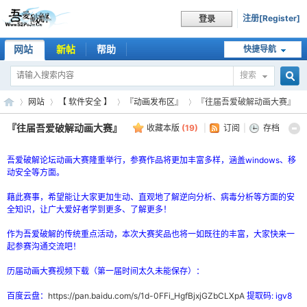
注册[Register]
登录
网站
新帖
帮助
快捷导航
搜索
搜
网站
【 软件安全 】
『动画发布区』
『往届吾爱破解动画大赛』
『往届吾爱破解动画大赛』
收藏本版
(
19
)
|
订阅
|
存档
索
吾
吾爱破解论坛动画大赛隆重举行，参赛作品将更加丰富多样，涵盖windows、移
»
›
›
›
动安全等方面。
藉此赛事，希望能让大家更加生动、直观地了解逆向分析、病毒分析等方面的安
全知识，让广大爱好者学到更多、了解更多！
作为吾爱破解的传统重点活动，本次大赛奖品也将一如既往的丰富，大家快来一
起参赛沟通交流吧！
历届动画大赛视频下载（第一届时间太久未能保存）：
百度云盘：
https://pan.baidu.com/s/1d-0FFi_HgfBjxjGZbCLXpA
提取码: igv8
爱