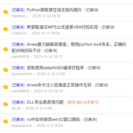
Python爬取某在线文档内图片
[
已解决
]
-
[已解决]
madman_
•
2025-4-19 16:18
希望能通过WPS公式或者VBA代码实现
[
已解决
]
-
[已解决]
chen47h
•
2025-4-11 18:04
dvwa暴力破解高难度，使用python bs4攻击，正确的
[
已解决
]
配对响应码不对
-
[已解决]
ywk66618
•
2025-3-14 20:17
求助使用delphi(XE)编译空程序
[
已解决
]
-
[已解决]
bypasshwid
•
2025-3-16 14:56
dvwa命令注入低难度正常操作无效
[
已解决
]
-
[已解决]
ywk66618
•
2025-3-15 09:39
DLL导出表奇怪问题
[
已解决
]
-
[悬赏
50
CB吾爱币]
MJ_B
•
2025-3-9 12:56
vs中如何修改win32窗口图标
[
已解决
]
-
[已解决]
bypasshwid
•
2025-3-9 16:23