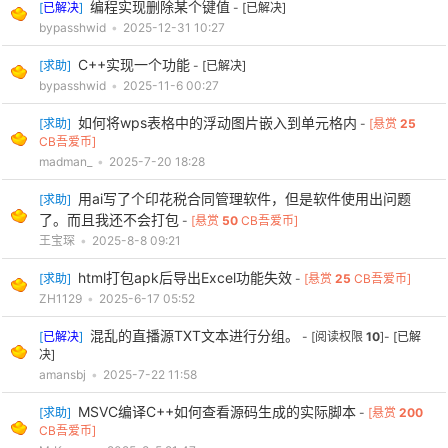
编程实现删除某个键值
[
已解决
]
-
[已解决]
bypasshwid
•
2025-12-31 10:27
cn
C++实现一个功能
[
求助
]
-
[已解决]
bypasshwid
•
2025-11-6 00:27
如何将wps表格中的浮动图片嵌入到单元格内
[
求助
]
-
[悬赏
25
CB吾爱币]
madman_
•
2025-7-20 18:28
用ai写了个印花税合同管理软件，但是软件使用出问题
[
求助
]
了。而且我还不会打包
-
[悬赏
50
CB吾爱币]
王宝琛
•
2025-8-8 09:21
html打包apk后导出Excel功能失效
[
求助
]
-
[悬赏
25
CB吾爱币]
ZH1129
•
2025-6-17 05:52
混乱的直播源TXT文本进行分组。
[
已解决
]
- [阅读权限
10
]-
[已解
决]
amansbj
•
2025-7-22 11:58
MSVC编译C++如何查看源码生成的实际脚本
[
求助
]
-
[悬赏
200
CB吾爱币]