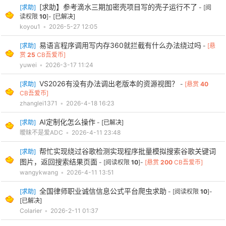
[求助】参考滴水三期加密壳项目写的壳子运行不了
[
求助
]
- [阅
读权限
10
]-
[已解决]
koyou1
•
2026-5-27 12:05
易语言程序调用写内存360就拦截有什么办法绕过吗
po
[
求助
]
-
[悬
赏
25
CB吾爱币]
yuwei
•
2026-3-17 11:24
VS2026有没有办法调出老版本的资源视图？
[
求助
]
-
[悬赏
40
CB吾爱币]
zhanglei1371
•
2026-4-18 16:23
AI定制化怎么操作
[
求助
]
-
[已解决]
暧昧不是爱ADC
•
2026-4-11 23:48
jie.
帮忙实现绕过谷歌检测实现程序批量模拟搜索谷歌关键词
[
求助
]
图片，返回搜索结果页面
- [阅读权限
10
]-
[悬赏
200
CB吾爱币]
wangykwang
•
2026-4-11 13:51
全国律师职业诚信信息公式平台爬虫求助
[
求助
]
- [阅读权限
10
]-
[已解决]
Colarier
•
2026-2-11 01:37