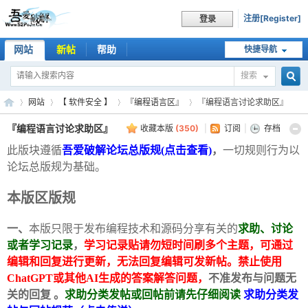
注册[Register]
登录
网站
新帖
帮助
快捷导航
搜索
搜
网站
【 软件安全 】
『编程语言区』
『编程语言讨论求助区』
『编程语言讨论求助区』
收藏本版
(
350
)
|
订阅
|
存档
此版块遵循
吾爱破解论坛总版规(点击查看)
，
一切规则行为以
索
吾
»
›
›
›
论坛总版规为基础。
本版区版规
一、
本版只限于发布编程技术和源码分享有关的
求助、讨论
或者学习记录
，
学习记录贴请勿短时间刷多个主题，可通过
编辑和回复进行更新，无法回复编辑可发新帖。禁止使用
ChatGPT或其他AI生成的答案解答问题，
不准发布与问题无
关的回复
。
求助分类发帖或回帖前请先仔细阅读
求助分类发
爱