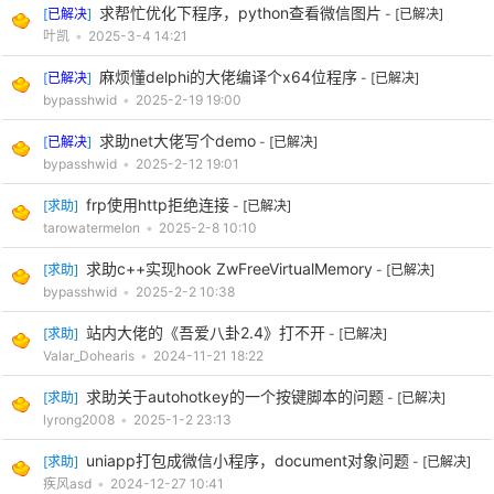
求帮忙优化下程序，python查看微信图片
[
已解决
]
-
[已解决]
叶凯
•
2025-3-4 14:21
麻烦懂delphi的大佬编译个x64位程序
[
已解决
]
-
[已解决]
bypasshwid
•
2025-2-19 19:00
求助net大佬写个demo
[
已解决
]
-
[已解决]
bypasshwid
•
2025-2-12 19:01
frp使用http拒绝连接
[
求助
]
-
[已解决]
tarowatermelon
•
2025-2-8 10:10
求助c++实现hook ZwFreeVirtualMemory
[
求助
]
-
[已解决]
bypasshwid
•
2025-2-2 10:38
站内大佬的《吾爱八卦2.4》打不开
[
求助
]
-
[已解决]
Valar_Dohearis
•
2024-11-21 18:22
求助关于autohotkey的一个按键脚本的问题
[
求助
]
-
[已解决]
lyrong2008
•
2025-1-2 23:13
uniapp打包成微信小程序，document对象问题
[
求助
]
-
[已解决]
疾风asd
•
2024-12-27 10:41