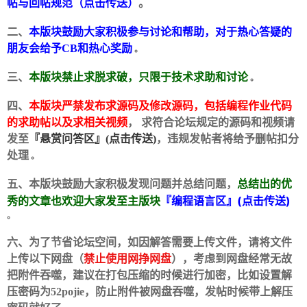
帖与回帖规范（点击传送）
。
二、
本版块鼓励大家积极参与讨论和帮助，对于热心答疑的
朋友会给予CB和热心奖励
。
三、
本版块禁止求脱求破，只限于技术求助和讨论
。
四、
本版块严禁发布求源码及修改源码，包括编程作业代码
的求助帖以及求相关视频
， 求符合论坛规定的源码和视频请
破
发至
『悬赏问答区』(点击传送)
，违规发帖者将给予删帖扣分
处理
。
五、本版块鼓励大家积极发现问题并总结问题，
总结出的优
『编程语言区』(点击传送)
秀的文章也欢迎大家发至主版块
。
六、为了节省论坛空间，如因解答需要上传文件，请将文件
上传以下网盘（
禁止使用网挣网盘
），考虑到网盘经常无故
解
把附件吞噬，建议在打包压缩的时候进行加密，比如设置解
压密码为52pojie，防止附件被网盘吞噬，发帖时候带上解压