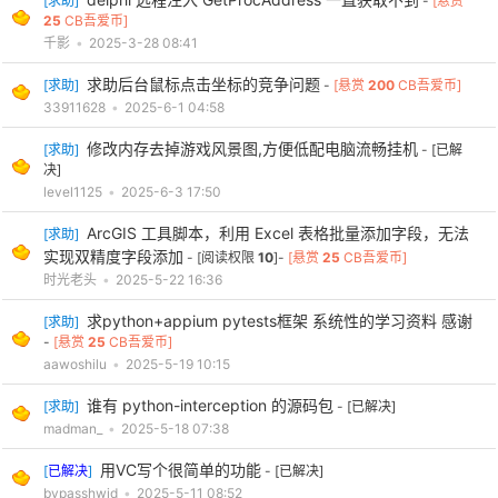
[
求助
]
-
[悬赏
25
CB吾爱币]
千影
•
2025-3-28 08:41
求助后台鼠标点击坐标的竞争问题
[
求助
]
-
[悬赏
200
CB吾爱币]
33911628
•
2025-6-1 04:58
修改内存去掉游戏风景图,方便低配电脑流畅挂机
[
求助
]
-
[已解
决]
level1125
•
2025-6-3 17:50
ArcGIS 工具脚本，利用 Excel 表格批量添加字段，无法
[
求助
]
实现双精度字段添加
- [阅读权限
10
]-
[悬赏
25
CB吾爱币]
时光老头
•
2025-5-22 16:36
求python+appium pytests框架 系统性的学习资料 感谢
[
求助
]
-
[悬赏
25
CB吾爱币]
aawoshilu
•
2025-5-19 10:15
谁有 python-interception 的源码包
[
求助
]
-
[已解决]
madman_
•
2025-5-18 07:38
用VC写个很简单的功能
[
已解决
]
-
[已解决]
bypasshwid
•
2025-5-11 08:52