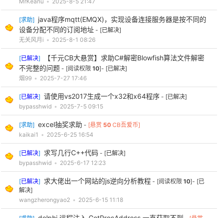
MrKeanu
•
2025-8-5 21:47
java程序mqtt(EMQX)，实现设备连接服务器是按不同的
[
求助
]
设备分配不同的订阅地址
-
[已解决]
无关风月i
•
2025-8-1 08:26
【千元CB大悬赏】求助C#解密Blowfish算法文件解密
[
已解决
]
不完整的问题
- [阅读权限
10
]-
[已解决]
烟99
•
2025-7-27 17:46
请使用vs2017生成一个x32和x64程序
[
已解决
]
-
[已解决]
bypasshwid
•
2025-7-5 09:15
excel抽奖求助
[
求助
]
-
[悬赏
50
CB吾爱币]
kaikai1
•
2025-6-25 16:54
求写几行C++代码
[
已解决
]
-
[已解决]
bypasshwid
•
2025-6-17 12:23
求大佬出一个网站的js逆向分析教程
[
已解决
]
- [阅读权限
10
]-
[已
解决]
wangzherongyao2
•
2025-6-15 11:18
delphi 远程注入 GetProcAddress 一直获取不到