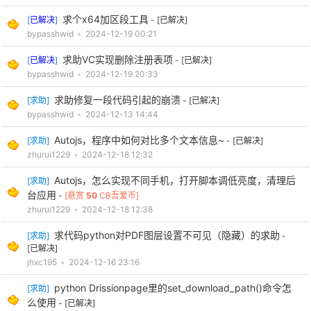
求个x64加区段工具
[
已解决
]
-
[已解决]
bypasshwid
•
2024-12-19 00:21
求助VC实现删除注册表项
[
已解决
]
-
[已解决]
bypasshwid
•
2024-12-19 20:33
求助修复一段代码引起的崩溃
[
求助
]
-
[已解决]
bypasshwid
•
2024-12-13 14:44
Autojs，程序中如何对比多个文本信息~
[
求助
]
-
[已解决]
zhurui1229
•
2024-12-18 12:32
Autojs，怎么实现不同手机，打开脚本调低亮度，清理后
[
求助
]
台应用
-
[悬赏
50
CB吾爱币]
zhurui1229
•
2024-12-18 12:38
求代码python对PDF图层设置不可见（隐藏）的求助
[
求助
]
-
[已解决]
jhxc195
•
2024-12-16 23:16
python Drissionpage里的set_download_path()命令怎
[
求助
]
么使用
-
[已解决]