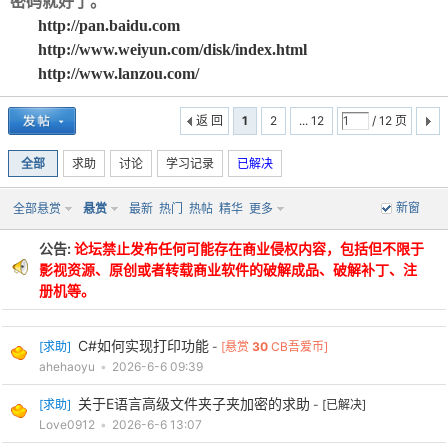
密码就好了。
http://pan.baidu.com
http://www.weiyun.com/disk/index.html
http://www.lanzou.com/
返 回
1
2
... 12
/ 12 页
-
全部
求助
讨论
学习记录
已解决
新窗
全部悬赏
悬赏
最新
热门
热帖
精华
更多
公告:
论坛禁止发布任何可能存在商业侵权内容，包括但不限于
影视资源、原创或者转载商业软件的破解成品、破解补丁、注
册机等。
52
C#如何实现打印功能
[
求助
]
-
[悬赏
30
CB吾爱币]
ahehaoyu
•
2026-6-6 09:39
关于E语言高级文件夹子夹加密的求助
[
求助
]
-
[已解决]
Love0912
•
2026-6-6 13:07