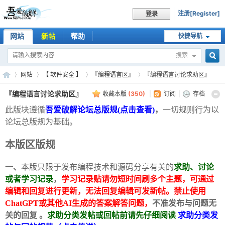
注册[Register]
登录
网站
新帖
帮助
快捷导航
搜索
搜
网站
【 软件安全 】
『编程语言区』
『编程语言讨论求助区』
『编程语言讨论求助区』
收藏本版
(
350
)
|
订阅
|
存档
此版块遵循
吾爱破解论坛总版规(点击查看)
，
一切规则行为以
索
吾
»
›
›
›
论坛总版规为基础。
本版区版规
一、
本版只限于发布编程技术和源码分享有关的
求助、讨论
或者学习记录
，
学习记录贴请勿短时间刷多个主题，可通过
编辑和回复进行更新，无法回复编辑可发新帖。禁止使用
ChatGPT或其他AI生成的答案解答问题，
不准发布与问题无
关的回复
。
求助分类发帖或回帖前请先仔细阅读
求助分类发
爱