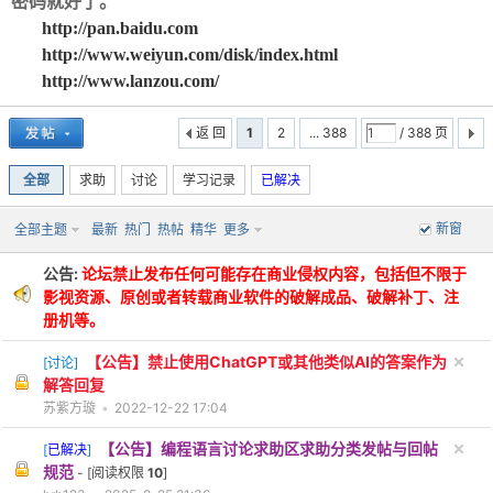
密码就好了。
http://pan.baidu.com
http://www.weiyun.com/disk/index.html
http://www.lanzou.com/
返 回
1
2
... 388
/ 388 页
-
全部
求助
讨论
学习记录
已解决
新窗
全部主题
最新
热门
热帖
精华
更多
公告:
论坛禁止发布任何可能存在商业侵权内容，包括但不限于
影视资源、原创或者转载商业软件的破解成品、破解补丁、注
册机等。
【公告】禁止使用ChatGPT或其他类似AI的答案作为
[
讨论
]
52
解答回复
苏紫方璇
•
2022-12-22 17:04
【公告】编程语言讨论求助区求助分类发帖与回帖
[
已解决
]
规范
- [阅读权限
10
]