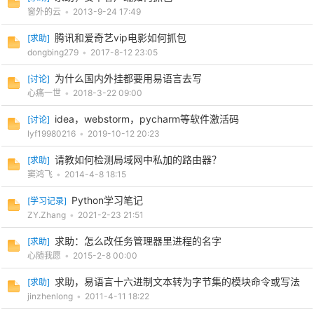
窗外的云
•
2013-9-24 17:49
腾讯和爱奇艺vip电影如何抓包
[
求助
]
dongbing279
•
2017-8-12 23:05
为什么国内外挂都要用易语言去写
[
讨论
]
心痛一世
•
2018-3-22 09:00
idea，webstorm，pycharm等软件激活码
[
讨论
]
lyf19980216
•
2019-10-12 20:23
请教如何检测局域网中私加的路由器？
[
求助
]
窦鸿飞
•
2014-4-8 18:15
Python学习笔记
[
学习记录
]
ZY.Zhang
•
2021-2-23 21:51
求助：怎么改任务管理器里进程的名字
[
求助
]
心随我愿
•
2015-2-8 00:00
求助，易语言十六进制文本转为字节集的模块命令或写法
[
求助
]
jinzhenlong
•
2011-4-11 18:22