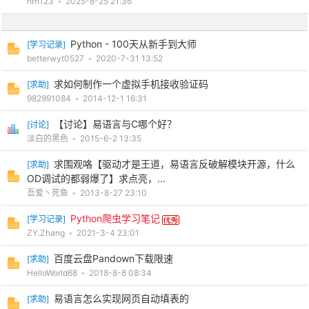
hrh123
•
2025-8-25 21:36
Python - 100天从新手到大师
[
学习记录
]
betterwyt0527
•
2020-7-31 13:52
po
求如何制作一个虚拟手机接收验证码
[
求助
]
982991084
•
2014-12-1 16:31
【讨论】易语言与C哪个好？
[
讨论
]
淡白的黑色
•
2015-6-2 13:35
求围观咯【驱动才是王道，易语言反破解模块开源，什么
[
求助
]
OD调试的都弱爆了】求点亮，...
吾爱丶死鱼
•
2013-8-27 23:10
jie.
Python爬虫学习笔记
[
学习记录
]
ZY.Zhang
•
2021-3-4 23:01
百度云盘Pandown下载限速
[
求助
]
HelloWorld68
•
2018-8-8 08:34
易语言怎么实现网页自动填表的
[
求助
]