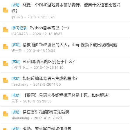
想做一个DNF游戏脚本辅助搬砖，使用什么语言比较好
[
求助
]
呢？
lp0826
•
2018-7-25 11:25
Python自学笔记（一）
[
学习记录
]
l2430478
•
2020-12-13 16:37
请教 懂RTMP协议的大大。rtmp视频下载出现的问题
[
求助
]
钱三条
•
2013-4-16 20:34
Vb和易语言的区别在于什么？
[
求助
]
小小怪下士
•
2013-10-26 14:10
如何反编译易语言生成的程序？
[
求助
]
freedmsky
•
2012-8-26 11:00
【提问】易语言多线程循环总是卡死，如何解决！
[
求助
]
天下
•
2016-3-22 23:55
易语言5.7加密狗无法破解
[
求助
]
xiaoludong
•
2017-4-21 20:23
求助，安卓客户端如何抓包
[
求助
]