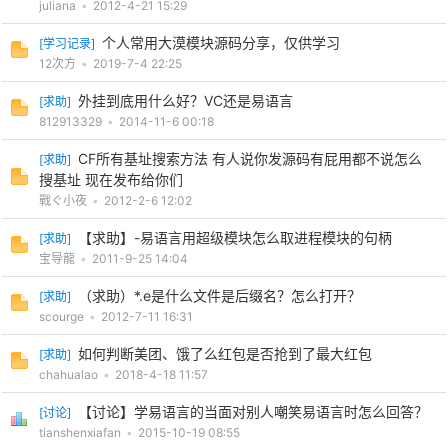
juliana
•
2012-4-21 15:29
cn
个人常用大漠模块源码分享，仅供学习
[
学习记录
]
12次方
•
2019-7-4 22:25
外挂到底用什么好？VC还是易语言
[
求助
]
812913329
•
2014-11-6 00:18
CF所有基址搜索方法 有人说你发源码有屁用都不说怎么
[
求助
]
搜基址 现在发布给你们
戰ぐ小夜
•
2012-2-6 12:02
【求助】-易语言用超级模块怎么取进程模块的句柄
[
求助
]
宝导龍
•
2011-9-25 14:04
（求助）*.e是什么文件是后缀名？怎么打开？
[
求助
]
scourge
•
2012-7-11 16:31
如何判断美团、饿了么红包是否抢到了最大红包
[
求助
]
chahualao
•
2018-4-18 11:57
【讨论】学易语言的当面对别人嘲笑易语言时怎么回答？
[
讨论
]
tianshenxiafan
•
2015-10-19 08:55