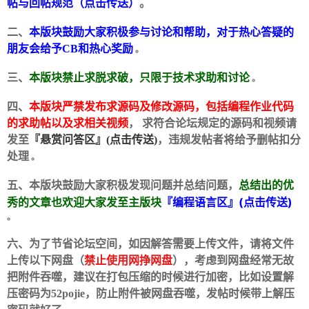
帖与回帖规范（点击传送）
。
二、
本版块鼓励大家积极参与讨论和帮助，对于热心答疑的
朋友会给予CB和热心奖励
。
三、
本版块禁止求脱求破，只限于技术求助和讨论
。
四、
本版块严禁发布求源码及修改源码，包括编程作业代码
的求助帖以及求相关视频
， 求符合论坛规定的源码和视频请
破
发至
『悬赏问答区』(点击传送)
，违规发帖者将给予删帖扣分
处理
。
五、本版块鼓励大家积极发现问题并总结问题，
总结出的优
『编程语言区』(点击传送)
秀的文章也欢迎大家发至主版块
。
六、为了节省论坛空间，如因解答需要上传文件，请将文件
上传以下网盘（
禁止使用网挣网盘
），考虑到网盘经常无故
解
把附件吞噬，建议在打包压缩的时候进行加密，比如设置解
压密码为52pojie，防止附件被网盘吞噬，发帖时候带上解压