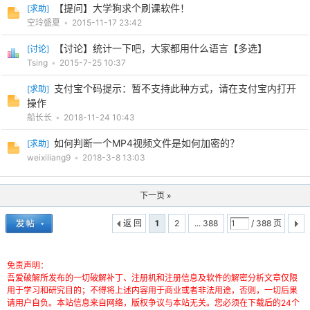
【提问】大学狗求个刷课软件！
[
求助
]
空玲盛夏
•
2015-11-17 23:42
【讨论】统计一下吧，大家都用什么语言【多选】
[
讨论
]
Tsing
•
2015-7-25 10:37
支付宝个码提示：暂不支持此种方式，请在支付宝内打开
[
求助
]
操作
船长长
•
2018-11-24 10:43
如何判断一个MP4视频文件是如何加密的？
[
求助
]
weixiliang9
•
2018-3-8 13:03
下一页 »
返 回
1
2
... 388
/ 388 页
免责声明：
吾爱破解所发布的一切破解补丁、注册机和注册信息及软件的解密分析文章仅限
用于学习和研究目的；不得将上述内容用于商业或者非法用途，否则，一切后果
请用户自负。本站信息来自网络，版权争议与本站无关。您必须在下载后的24个