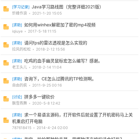
Java学习路线图（完整详细2021版）
[
学习记录
]
忻峰作浪
•
2021-1-20 15:05
如何用winhex解密加了密的mp4视频
[
求助
]
iqiuye
•
2017-5-18 11:15
请问fps的雷达透视是怎么实现的
[
求助
]
拉风的松松
•
2018-2-12 15:56
吃鸡的血手幽灵鼠标宏怎么编写？感谢。
[
求助
]
老王头儿
•
2018-2-14 11:04
咨询下，CE怎么过腾讯的TP检测啊。
[
求助
]
自由的疯
•
2011-9-25 00:16
拼多多一键砍价
[
讨论
]
飘雪燕舞
•
2020-5-8 12:42
求一个易语言源码，打开软件后就设置了开机密码马上关
[
求助
]
机重启打开电脑
787618415
•
2014-4-24 02:00