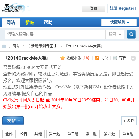
注册[Register]
登录
网站
新帖
帮助
快捷导航
搜索
搜
网站
【 活动策划专区 】
『2014CrackMe大赛』
『2014CrackMe大赛』
收藏本版
(
18
)
|
订阅
|
存档
吾爱破解2014CM大赛正式开始。
索
吾
»
›
›
全新的大赛规则，较以往更为激烈，丰富奖励历届之最，即日起接受
报名，欢迎大家积极参与。
现正式对外征集参赛作品，CrackMe（以下简称CM）设计者依照下方
规则编写/提交自己的作品
CM收集时间从即日起 至 2014年10月20日23:59结束，21日20：00点开
始放出第一批cm开始攻击大赛。
返 回
全部
公告
其他
第一题
第二题
第三题
第四题
第五题
爱