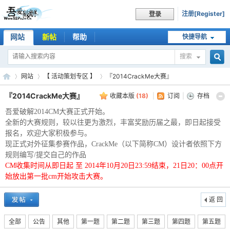
注册[Register]
登录
网站
新帖
帮助
快捷导航
搜索
搜
网站
【 活动策划专区 】
『2014CrackMe大赛』
『2014CrackMe大赛』
收藏本版
(
18
)
|
订阅
|
存档
吾爱破解2014CM大赛正式开始。
索
吾
»
›
›
全新的大赛规则，较以往更为激烈，丰富奖励历届之最，即日起接受
报名，欢迎大家积极参与。
现正式对外征集参赛作品，CrackMe（以下简称CM）设计者依照下方
规则编写/提交自己的作品
CM收集时间从即日起 至 2014年10月20日23:59结束，21日20：00点开
始放出第一批cm开始攻击大赛。
返 回
全部
公告
其他
第一题
第二题
第三题
第四题
第五题
爱