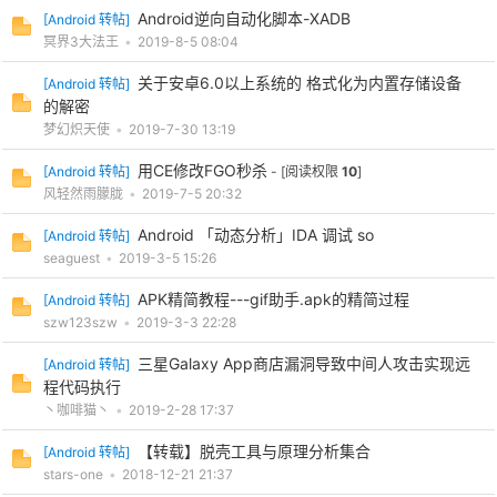
Android逆向自动化脚本-XADB
[
Android 转帖
]
冥界3大法王
•
2019-8-5 08:04
关于安卓6.0以上系统的 格式化为内置存储设备
[
Android 转帖
]
的解密
梦幻炽天使
•
2019-7-30 13:19
用CE修改FGO秒杀
[
Android 转帖
]
- [阅读权限
10
]
风轻然雨朦胧
•
2019-7-5 20:32
Android 「动态分析」IDA 调试 so
[
Android 转帖
]
seaguest
•
2019-3-5 15:26
APK精简教程---gif助手.apk的精简过程
[
Android 转帖
]
szw123szw
•
2019-3-3 22:28
三星Galaxy App商店漏洞导致中间人攻击实现远
[
Android 转帖
]
程代码执行
丶咖啡猫丶
•
2019-2-28 17:37
【转载】脱壳工具与原理分析集合
[
Android 转帖
]
stars-one
•
2018-12-21 21:37