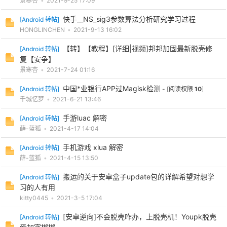
景寒杏
•
2021-9-25 17:09
快手__NS_sig3参数算法分析研究学习过程
[
Android 转帖
]
HONGLINCHEN
•
2021-9-13 16:02
【转】【教程】[详细|视频]邦邦加固最新脱壳修
[
Android 转帖
]
复【安争】
景寒杏
•
2021-7-24 01:16
中国*业银行APP过Magisk检测
[
Android 转帖
]
- [阅读权限
10
]
千城忆梦
•
2021-6-21 13:46
手游luac 解密
[
Android 转帖
]
薛-蓝狐
•
2021-4-17 14:04
手机游戏 xlua 解密
[
Android 转帖
]
薛-蓝狐
•
2021-4-15 13:50
搬运的关于安卓盒子update包的详解希望对想学
[
Android 转帖
]
习的人有用
kitty0445
•
2021-3-5 17:04
[安卓逆向]不会脱壳咋办，上脱壳机！Youpk脱壳
[
Android 转帖
]