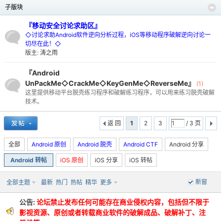
子版块
『移动安全讨论求助区』
◇讨论求助Android软件逆向分析过程，iOS等移动程序破解逆向讨论一
切尽在此！◇
版主:
涛之雨
-
『Android
UnPackMe◇CrackMe◇KeyGenMe◇ReverseMe』
(1)
这里提供移动平台脱壳练习程序和破解练习程序，可以用来练习脱壳破解
技术。
返 回
1
2
3
/ 3 页
全部
Android 原创
Android 脱壳
Android CTF
Android 分享
Android 转帖
iOS 原创
iOS 分享
iOS 转帖
52
新窗
全部主题
最新
热门
热帖
精华
更多
公告:
论坛禁止发布任何可能存在商业侵权内容，包括但不限于
影视资源、原创或者转载商业软件的破解成品、破解补丁、注