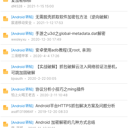
爱加密梆梆
df4528
•
2021-1-15 15:00
无需脱壳抓取软件加密包方法（逆向破解）
[
Android 转帖
]
宸道移动安全
•
2021-1-12 17:53
手游之u3d之global-metadata.dat解密
[
Android 转帖
]
wesleyxu
•
2020-12-30 17:49
安卓使用adb教程(无root, 亲测)
[
Android 转帖
]
三滑稽甲苯
•
2020-4-4 17:26
【实战破解】抓包破解云注入网络验证注册机，
[
Android 转帖
]
可跳加固破解
bjxauth
•
2020-2-22 00:05
协议分析小技巧之ming插件
[
Android 转帖
]
怕上火喝王老吉
•
2020-2-11 10:48
Android平台HTTPS抓包解决方案及问题分析
[
Android 转帖
]
asdf1319964f
•
2019-12-20 08:33
Android 加密解密的几种方式总结
[
Android 转帖
]