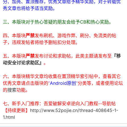
分、加亮、置顶推荐，优秀文章给予精华奖励，对于转载优
秀文章也将给予适当奖励。
三、本版块对于热心答疑的朋友会给予CB和热心奖励。
四、本版块
严禁
发布刷机、游戏作弊、刷分、免流类的帖
子，违规发帖者将给予删帖扣分处理。
破
五、本版块
严禁
发布讨论和求助帖，此类主题请发布至
『移
动安全讨论求助区』
。
六、本版块精华文章均收集在置顶精华索引帖中，查看其它
优秀文章请点击版块的
“
Android原创
”
分类等，或者使用论坛
的
搜索
功能。
七、新手入门推荐：吾爱破解安卓逆向入门教程--导航帖
解
【持续更新】
http://www.52pojie.cn/thread-408645-1-
1.html