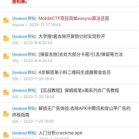
册机等。
MobileCTF项目简单easyso算法还原
[
Android 转帖
]
roysue
•
2023-11-17 18:44
po
大学搜t酱去除开屏倒计时实现秒开
[
Android 转帖
]
Sillj
•
2023-8-6 20:44
[弹窗去除]去处大部分卡密/引流/弹窗等方法
[
Android 转帖
]
Sillj
•
2023-8-6 20:34
4步解锁某小料二维码生成器黄金会员
[
Android 转帖
]
Sillj
•
2023-7-30 18:42
jie.
【实战教程】保姆级笔x阁系列去广告教程
[
Android 转帖
]
Sillj
•
2023-7-30 18:36
解锁无广告体验:去除APK中腾讯和穿山甲广告的
[
Android 转帖
]
终极指南
Sillj
•
2023-7-25 19:20
入门分析crackme apk
[
Android 转帖
]