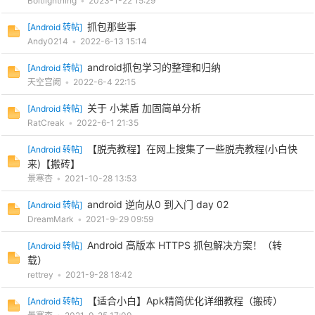
Boltlightning
•
2023-1-22 15:29
抓包那些事
[
Android 转帖
]
cn
Andy0214
•
2022-6-13 15:14
android抓包学习的整理和归纳
[
Android 转帖
]
天空宫阙
•
2022-6-4 22:15
关于 小某盾 加固简单分析
[
Android 转帖
]
RatCreak
•
2022-6-1 21:35
【脱壳教程】在网上搜集了一些脱壳教程(小白快
[
Android 转帖
]
来)【搬砖】
景寒杏
•
2021-10-28 13:53
android 逆向从0 到入门 day 02
[
Android 转帖
]
DreamMark
•
2021-9-29 09:59
Android 高版本 HTTPS 抓包解决方案！（转
[
Android 转帖
]
载）
rettrey
•
2021-9-28 18:42
【适合小白】Apk精简优化详细教程（搬砖）
[
Android 转帖
]