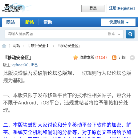
注册[Register]
登录
网站
新帖
帮助
快捷导航
搜索
搜
网站
【 软件安全 】
『移动安全区』
『移动安全区』
收藏本版
(
1124
)
|
订阅
版主:
qtfreet00
,
正己
索
吾
»
›
›
此版块遵循
吾爱破解论坛总版规
，一切规则行为以论坛总版
规为基础。
一、本版只限于发布移动平台下的技术性相关帖子，包含并
不限于Android、iOS平台，违规发帖者将给予删帖扣分处
理。
二、本版块鼓励大家讨论和分享移动平台下软件的加密、解
密、系统安全机制和漏洞的分析等，对于原创文章将给予加
爱