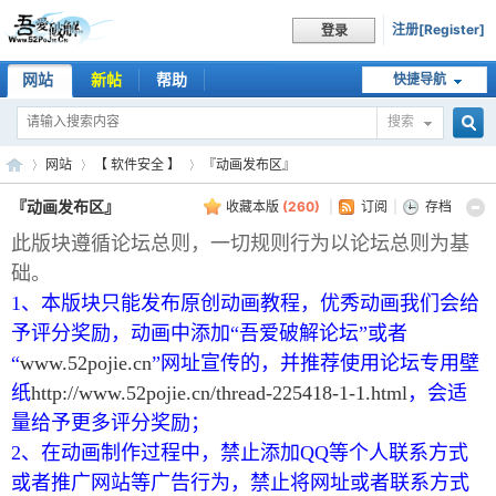
注册[Register]
登录
网站
新帖
帮助
快捷导航
搜索
搜
网站
【 软件安全 】
『动画发布区』
『动画发布区』
收藏本版
(
260
)
|
订阅
|
存档
此版块遵循论坛总则，一切规则行为以论坛总则为基
索
吾
»
›
›
础。
1、本版块只能发布原创动画教程，优秀动画我们会给
予评分奖励，动画中添加“吾爱破解论坛”或者
“
www.52pojie.cn
”网址宣传的，并推荐使用论坛专用壁
纸
http://www.52pojie.cn/thread-225418-1-1.html
，会适
量给予更多评分奖励；
2、在动画制作过程中，禁止添加QQ等个人联系方式
爱
或者推广网站等广告行为，禁止将网址或者联系方式