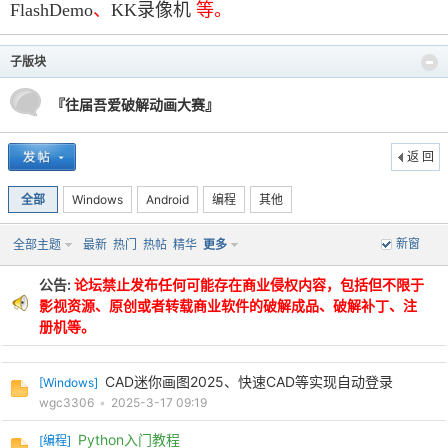
FlashDemo
、
KK录像机
等。
子版块
po
『往届吾爱破解动画大赛』
返 回
全部
Windows
Android
编程
其他
新窗
全部主题
最新
热门
热帖
精华
更多
公告:
论坛禁止发布任何可能存在商业侵权内容，包括但不限于
jie.
影视资源、原创或者转载商业软件的破解成品、破解补丁、注
册机等。
CAD迷你画图2025、快速CAD等实现自动登录
[
Windows
]
wgc3306
•
2025-3-17 09:19
Python入门教程
[
编程
]