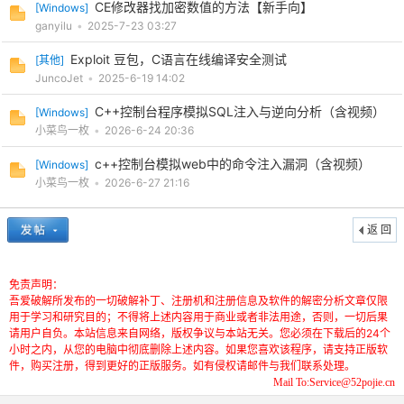
CE修改器找加密数值的方法【新手向】
[
Windows
]
ganyilu
•
2025-7-23 03:27
Exploit 豆包，C语言在线编译安全测试
[
其他
]
JuncoJet
•
2025-6-19 14:02
C++控制台程序模拟SQL注入与逆向分析（含视频）
[
Windows
]
小菜鸟一枚
•
2026-6-24 20:36
c++控制台模拟web中的命令注入漏洞（含视频）
[
Windows
]
小菜鸟一枚
•
2026-6-27 21:16
返 回
免责声明：
吾爱破解所发布的一切破解补丁、注册机和注册信息及软件的解密分析文章仅限
用于学习和研究目的；不得将上述内容用于商业或者非法用途，否则，一切后果
请用户自负。本站信息来自网络，版权争议与本站无关。您必须在下载后的24个
小时之内，从您的电脑中彻底删除上述内容。如果您喜欢该程序，请支持正版软
件，购买注册，得到更好的正版服务。如有侵权请邮件与我们联系处理。
Mail To:Service@52pojie.cn