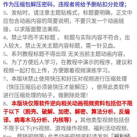
作为压缩包解压密码，违规者将给予删帖扣分处理；
3、发帖时，请注意主题贴格式，标题要明确，正文中
应包含动画内容的简要说明，不要只发一个动画链
接，以求版面整洁美观。
4、禁止华而不实标题 ， 标题与实际内容不符合，出
入较大，禁止无关主题内容标题，需一针见血。
5、系列教程标题不得出现 无关当前主题动画内容，
破
6、为了方便后人学习，在教程中演示的程序，建议和
视频一起打包上传，方便跟着视频演练学习。
7、本版块禁止使用快压和好压对视频进行压缩处理
（快压压缩后必须装快压才能解压），使用此类软件
进行压缩处理的帖子，做删除处理！
8、
本版块仅限软件逆向相关动画视频资料包括但不限
于以下（脱壳、破解、加密、解密、算法分析、反编
解
译、病毒木马分析、内核等），
其他类型视频包括但
不限于以下(PS视频、游戏操作视频、福利活动视频、
Seo、营销视频等) 此类动画视频资料请发到
『福利经