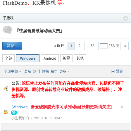
FlashDemo
、
KK录像机
等。
子版块
po
『往届吾爱破解动画大赛』
返 回
1
2
... 58
/ 58 页
全部
Windows
Android
编程
其他
新窗
全部主题
最新
热门
热帖
精华
更多
公告:
论坛禁止发布任何可能存在商业侵权内容，包括但不限于
jie.
影视资源、原创或者转载商业软件的破解成品、破解补丁、注
册机等。
吾爱破解脱壳练习系列动画[长期更新请关注]
[
Windows
]
小生我怕怕
•
2008-10-9 16:47