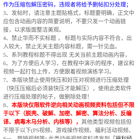
作为压缩包解压密码，违规者将给予删帖扣分处理；
3、发帖时，请注意主题贴格式，标题要明确，正文中
应包含动画内容的简要说明，不要只发一个动画链
接，以求版面整洁美观。
4、禁止华而不实标题 ， 标题与实际内容不符合，出
入较大，禁止无关主题内容标题，需一针见血。
5、系列教程标题不得出现 无关当前主题动画内容，
破
6、为了方便后人学习，在教程中演示的程序，建议和
视频一起打包上传，方便跟着视频演练学习。
7、本版块禁止使用快压和好压对视频进行压缩处理
（快压压缩后必须装快压才能解压），使用此类软件
进行压缩处理的帖子，做删除处理！
8、
本版块仅限软件逆向相关动画视频资料包括但不限
于以下（脱壳、破解、加密、解密、算法分析、反编
解
译、病毒木马分析、内核等），
其他类型视频包括但
不限于以下(PS视频、游戏操作视频、福利活动视频、
Seo、营销视频等) 此类动画视频资料请发到
『福利经