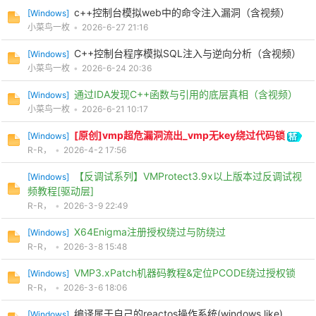
c++控制台模拟web中的命令注入漏洞（含视频）
[
Windows
]
小菜鸟一枚
•
2026-6-27 21:16
cn
C++控制台程序模拟SQL注入与逆向分析（含视频）
[
Windows
]
小菜鸟一枚
•
2026-6-24 20:36
通过IDA发现C++函数与引用的底层真相（含视频）
[
Windows
]
小菜鸟一枚
•
2026-6-21 10:17
[原创]vmp超危漏洞流出_vmp无key绕过代码锁
[
Windows
]
R-R，
•
2026-4-2 17:56
【反调试系列】VMProtect3.9x以上版本过反调试视
[
Windows
]
频教程[驱动层]
R-R，
•
2026-3-9 22:49
X64Enigma注册授权绕过与防绕过
[
Windows
]
R-R，
•
2026-3-8 15:48
VMP3.xPatch机器码教程&定位PCODE绕过授权锁
[
Windows
]
R-R，
•
2026-3-6 18:06
编译属于自己的reactos操作系统(windows like)
[
Windows
]