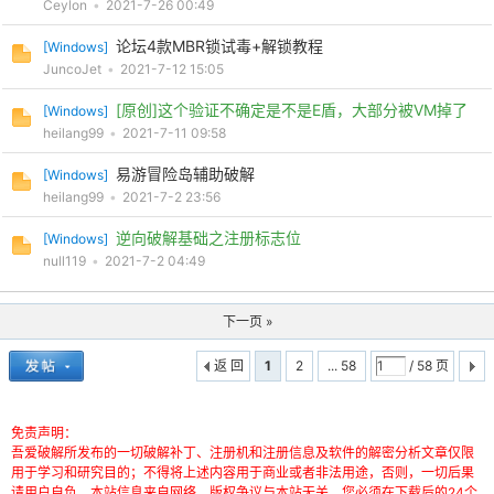
Ceylon
•
2021-7-26 00:49
论坛4款MBR锁试毒+解锁教程
[
Windows
]
JuncoJet
•
2021-7-12 15:05
[原创]这个验证不确定是不是E盾，大部分被VM掉了
[
Windows
]
heilang99
•
2021-7-11 09:58
易游冒险岛辅助破解
[
Windows
]
heilang99
•
2021-7-2 23:56
逆向破解基础之注册标志位
[
Windows
]
null119
•
2021-7-2 04:49
下一页 »
返 回
1
2
... 58
/ 58 页
免责声明：
吾爱破解所发布的一切破解补丁、注册机和注册信息及软件的解密分析文章仅限
用于学习和研究目的；不得将上述内容用于商业或者非法用途，否则，一切后果
请用户自负。本站信息来自网络，版权争议与本站无关。您必须在下载后的24个