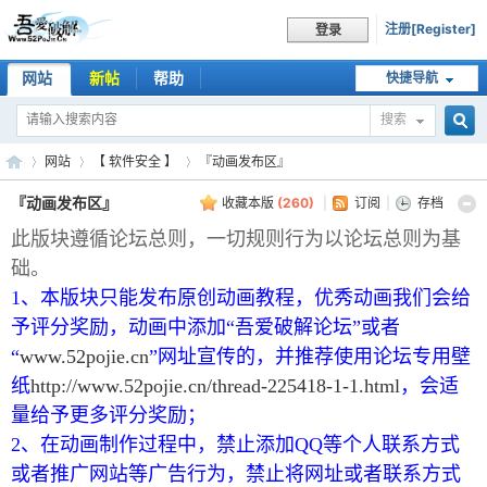
注册[Register]
登录
网站
新帖
帮助
快捷导航
搜索
搜
网站
【 软件安全 】
『动画发布区』
『动画发布区』
收藏本版
(
260
)
|
订阅
|
存档
此版块遵循论坛总则，一切规则行为以论坛总则为基
索
吾
»
›
›
础。
1、本版块只能发布原创动画教程，优秀动画我们会给
予评分奖励，动画中添加“吾爱破解论坛”或者
“
www.52pojie.cn
”网址宣传的，并推荐使用论坛专用壁
纸
http://www.52pojie.cn/thread-225418-1-1.html
，会适
量给予更多评分奖励；
2、在动画制作过程中，禁止添加QQ等个人联系方式
爱
或者推广网站等广告行为，禁止将网址或者联系方式