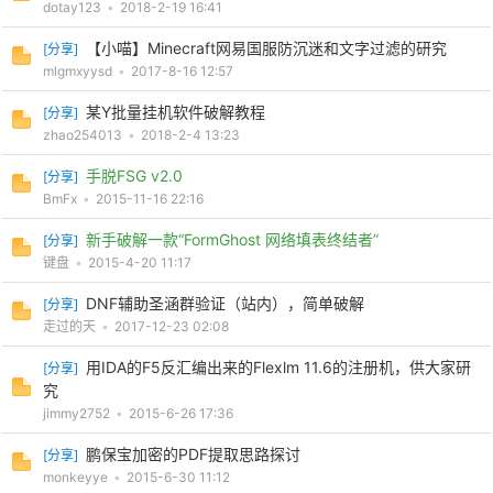
dotay123
•
2018-2-19 16:41
【小喵】Minecraft网易国服防沉迷和文字过滤的研究
[
分享
]
mlgmxyysd
•
2017-8-16 12:57
某Y批量挂机软件破解教程
[
分享
]
zhao254013
•
2018-2-4 13:23
手脱FSG v2.0
[
分享
]
BmFx
•
2015-11-16 22:16
新手破解一款“FormGhost 网络填表终结者”
[
分享
]
键盘
•
2015-4-20 11:17
DNF辅助圣涵群验证（站内），简单破解
[
分享
]
走过的天
•
2017-12-23 02:08
用IDA的F5反汇编出来的Flexlm 11.6的注册机，供大家研
[
分享
]
究
jimmy2752
•
2015-6-26 17:36
鹏保宝加密的PDF提取思路探讨
[
分享
]
monkeyye
•
2015-6-30 11:12