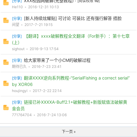
XXX校园网破解(完整教程)
[
分享
]
- [阅读权限
10
]
He110
•
2016-12-31 10:13
[新人持续炫耀贴] 可讨论 可装比 还有强行解答 捂脸
[
分享
]
间望
•
2017-7-21 19:15
【翻译】xxxx破解教程全文翻译（For新手）：第十七章
[
分享
]
(上）
sighout
•
2016-9-13 17:54
给大家带来了一个小CM的破解过程
[
分享
]
期待已久
•
2016-7-23 23:41
翻译XXXX逆向系列教程-“SerialFishing a correct serial”
[
分享
]
by XOR06
houjingyi
•
2017-2-22 22:14
链接已补XXXXA-Buff2.1+破解教程+新版赋值法破解黄
[
分享
]
金会员
771764704
•
2016-7-24 13:06
下一页 »