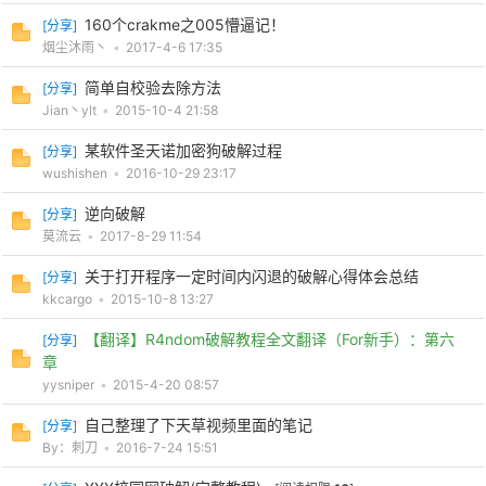
160个crakme之005懵逼记！
[
分享
]
烟尘沐雨丶
•
2017-4-6 17:35
简单自校验去除方法
[
分享
]
Jian丶ylt
•
2015-10-4 21:58
某软件圣天诺加密狗破解过程
[
分享
]
wushishen
•
2016-10-29 23:17
逆向破解
[
分享
]
莫流云
•
2017-8-29 11:54
关于打开程序一定时间内闪退的破解心得体会总结
[
分享
]
kkcargo
•
2015-10-8 13:27
【翻译】R4ndom破解教程全文翻译（For新手）：第六
[
分享
]
章
yysniper
•
2015-4-20 08:57
自己整理了下天草视频里面的笔记
[
分享
]
By：刺刀
•
2016-7-24 15:51