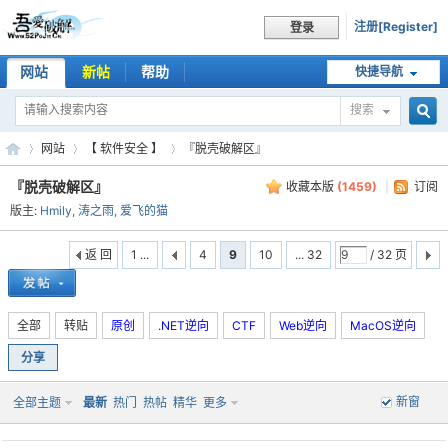
注册[Register]
登录
网站
新帖
帮助
快捷导航
搜索
搜
网站
【 软件安全 】
『脱壳破解区』
『脱壳破解区』
收藏本版
(
1459
)
|
订阅
版主:
Hmily
,
涛之雨
,
爱飞的猫
索
吾
»
›
›
返 回
1 ...
4
9
10
... 32
/ 32 页
全部
转贴
原创
.NET逆向
CTF
Web逆向
MacOS逆向
分享
新窗
全部主题
最新
热门
热帖
精华
更多
爱