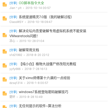
OD脚本指令大全
[
分享
]
Jian丶ylt
•
2015-10-14 00:57
系统提速精灵7.0版（我的破解过程）
[
分享
]
ClassWSY
•
2016-10-18 09:47
解决论坛内吾爱破解专用虚拟机系统不能安装
[
分享
]
VMwaretools问题！
凉心
•
2015-10-28 01:04
破
破解常用文档
[
分享
]
s1d21992
•
2018-8-20 22:12
【纯小白】植物大战僵尸修改阳光教程
[
分享
]
yyfy666
•
2018-7-28 16:13
关于ximo师傅第十六课的一点经验
[
分享
]
dzsq1314
•
2016-1-8 00:57
windows7系统登陆密码破解技巧
[
分享
]
解
楚轩
•
2015-8-28 10:49
无任何提示的软件~算法分析
[
分享
]