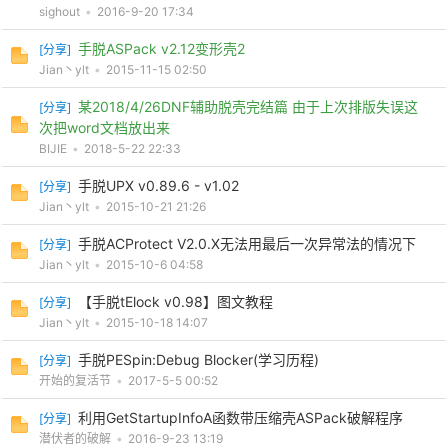
sighout
•
2016-9-20 17:34
手脱ASPack v2.12变形壳2
[
分享
]
Jian丶ylt
•
2015-11-15 02:50
po
某2018/4/26DNF辅助脱壳完结篇 由于上次排版失误这
[
分享
]
次把word文档放出来
BIJIE
•
2018-5-22 22:33
手脱UPX v0.89.6 - v1.02
[
分享
]
Jian丶ylt
•
2015-10-21 21:26
手脱ACProtect V2.0.X无法用最后一次异常法的情况下
[
分享
]
Jian丶ylt
•
2015-10-6 04:58
jie.
【手脱tElock v0.98】图文教程
[
分享
]
Jian丶ylt
•
2015-10-18 14:07
手脱PESpin:Debug Blocker(学习历程)
[
分享
]
开始的复活节
•
2017-5-5 00:52
利用GetStartupInfoA函数带压缩壳ASPack破解程序
[
分享
]
潜伏者的破解
•
2016-9-23 13:19