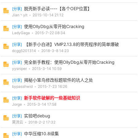
脱壳新手必读----【各个OEP位置】
[
分享
]
cn
Jian丶ylt
•
2015-10-14 21:12
使用OllyDbg从零开始Cracking
[
分享
]
LadyGaga
•
2015-7-22 08:34
【新手小白进】VMP2.13.8的带壳程序的简单爆破
[
分享
]
dcgg5201314
•
2018-3-8 14:23
完全新手教程：使用OllyDbg从零开始Cracking
[
分享
]
yysniper
•
2015-3-14 10:59
揭秘小笨鸟修改标题软件的坑人之处
[
分享
]
bypasshwid
•
2015-7-23 16:26
新手软件破解的一些基础知识
[
分享
]
Jorge
•
2015-3-14 17:58
实验吧debug
[
分享
]
莫流云
•
2018-2-2 17:32
中华压缩10.8续集
[
分享
]