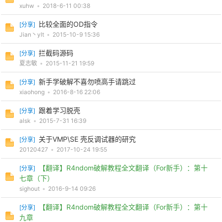
xuhw
•
2018-6-11 00:38
比较全面的OD指令
[
分享
]
Jian丶ylt
•
2015-10-9 15:36
拦截码源码
[
分享
]
夏志敏
•
2015-11-21 19:59
-
新手学破解不喜勿喷高手请跳过
[
分享
]
xiaohong
•
2016-8-16 22:06
跟着学习脱壳
[
分享
]
alsk
•
2015-7-31 16:39
关于VMP\SE 壳反调试器的研究
[
分享
]
20120427
•
2017-10-24 19:55
52
【翻译】R4ndom破解教程全文翻译（For新手）：第十
[
分享
]
七章（下）
sighout
•
2016-9-14 09:26
【翻译】R4ndom破解教程全文翻译（For新手）：第十
[
分享
]
九章