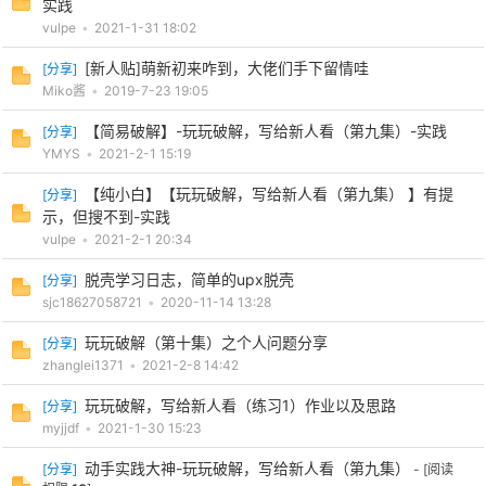
实践
vulpe
•
2021-1-31 18:02
[新人贴]萌新初来咋到，大佬们手下留情哇
[
分享
]
Miko酱
•
2019-7-23 19:05
【简易破解】-玩玩破解，写给新人看（第九集）-实践
[
分享
]
YMYS
•
2021-2-1 15:19
【纯小白】【玩玩破解，写给新人看（第九集） 】有提
[
分享
]
破
示，但搜不到-实践
vulpe
•
2021-2-1 20:34
脱壳学习日志，简单的upx脱壳
[
分享
]
sjc18627058721
•
2020-11-14 13:28
玩玩破解（第十集）之个人问题分享
[
分享
]
zhanglei1371
•
2021-2-8 14:42
玩玩破解，写给新人看（练习1）作业以及思路
[
分享
]
解
myjjdf
•
2021-1-30 15:23
动手实践大神-玩玩破解，写给新人看（第九集）
[
分享
]
- [阅读