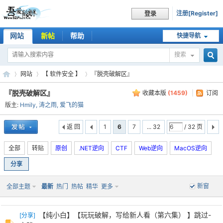
注册[Register]
登录
网站
新帖
帮助
快捷导航
搜索
搜
网站
【 软件安全 】
『脱壳破解区』
『脱壳破解区』
收藏本版
(
1459
)
|
订阅
版主:
Hmily
,
涛之雨
,
爱飞的猫
索
吾
»
›
›
返 回
1
6
7
... 32
/ 32 页
全部
转贴
原创
.NET逆向
CTF
Web逆向
MacOS逆向
分享
新窗
全部主题
最新
热门
热帖
精华
更多
【纯小白】【玩玩破解，写给新人看（第六集） 】跳过-
[
分享
]
爱