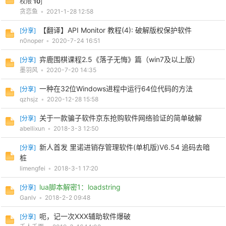
权限
10
]
贪恋鱼
•
2021-1-28 12:58
【翻译】API Monitor 教程(4): 破解版权保护软件
[
分享
]
n0noper
•
2020-7-24 16:51
弈鹿围棋课程2.5《落子无悔》篇（win7及以上版）
[
分享
]
-
墨羽风
•
2020-7-20 14:35
一种在32位Windows进程中运行64位代码的方法
[
分享
]
qzhsjz
•
2020-12-28 15:58
关于一款骗子软件京东抢购软件网络验证的简单破解
[
分享
]
abellixun
•
2018-3-3 12:50
新人首发 里诺进销存管理软件(单机版)V6.54 追码去暗
[
分享
]
桩
limengfei
•
2018-3-1 17:20
52
lua脚本解密1：loadstring
[
分享
]
Ganlv
•
2018-2-2 09:48
呃，记一次XXX辅助软件爆破
[
分享
]