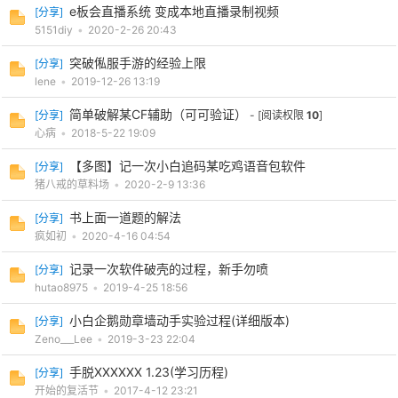
e板会直播系统 变成本地直播录制视频
[
分享
]
5151diy
•
2020-2-26 20:43
突破俬服手游的经验上限
[
分享
]
lene
•
2019-12-26 13:19
简单破解某CF辅助（可可验证）
[
分享
]
- [阅读权限
10
]
心病
•
2018-5-22 19:09
【多图】记一次小白追码某吃鸡语音包软件
[
分享
]
猪八戒的草料场
•
2020-2-9 13:36
书上面一道题的解法
[
分享
]
疯如初
•
2020-4-16 04:54
记录一次软件破壳的过程，新手勿喷
[
分享
]
hutao8975
•
2019-4-25 18:56
小白企鹅勋章墙动手实验过程(详细版本)
[
分享
]
Zeno___Lee
•
2019-3-23 22:04
手脱XXXXXX 1.23(学习历程)
[
分享
]
开始的复活节
•
2017-4-12 23:21