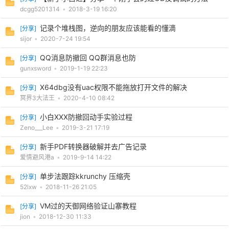
dcgg5201314
•
2018-3-19 16:20
记录个堆栈图，逆向的朋友应该能看的懂滴
[
分享
]
sijor
•
2020-7-24 19:54
QQ消息防撤回 QQ群消息也防
[
分享
]
gunxsword
•
2019-1-19 22:23
X64dbg没有uac权限不能拖放打开文件的解决
[
分享
]
冥界3大法王
•
2020-4-10 08:42
小白XXX防撤回动手实验过程
[
分享
]
Zeno___Lee
•
2019-3-21 17:19
新手PDF转换器破解并去广告记录
[
分享
]
爱情避风港a
•
2019-9-14 14:22
单步法跟踪kkrunchy 压缩壳
[
分享
]
52lxw
•
2018-11-26 21:05
VM过的天御网络验证山寨教程
[
分享
]
jion
•
2018-12-30 11:33