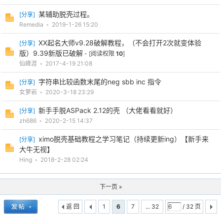
某辅助脱壳过程。
[
分享
]
Remedia
•
2019-1-26 15:20
XX起名大师v9.28破解教程，（不会打开2次就变体验
[
分享
]
版）9.39新版已破解
- [阅读权限
10
]
仙峰涯
•
2017-4-19 21:08
字符串比较函数末尾的neg sbb inc 指令
[
分享
]
女萝岩
•
2020-3-18 23:29
新手手脱ASPack 2.12的壳 （大佬看看就好）
[
分享
]
zh686
•
2020-2-15 14:37
ximo脱壳基础教程之学习笔记（持续更新ing）【新手来
[
分享
]
大牛无视】
Hing
•
2018-2-28 02:24
下一页 »
返 回
1
6
7
... 32
/ 32 页