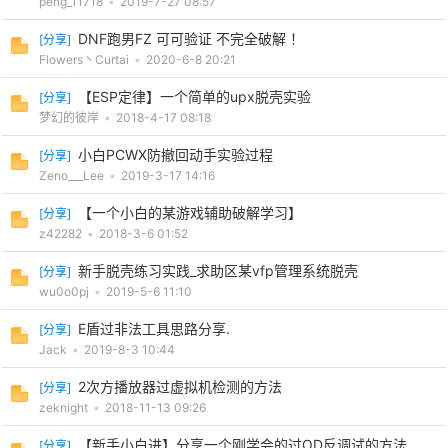
peng_11718
•
2019-7-27 08:57
DNF跑男FZ 可可验证 不完全破解 ！
[
分享
]
cn
Flowers丶Curtai
•
2020-6-8 20:21
【ESP定律】一个简单的upx脱壳实验
[
分享
]
梦幻的彼岸
•
2018-4-17 08:18
小白PCWX防撤回动手实验过程
[
分享
]
Zeno___Lee
•
2019-3-17 14:16
【一个小白的某游戏辅助破解学习】
[
分享
]
z42282
•
2018-3-6 01:52
新手脱壳练习实践_求助区某vfp管理系统脱壳
[
分享
]
wu0o0pj
•
2019-5-6 11:10
E盾过非法工具思路分享.
[
分享
]
Jack
•
2019-8-3 10:44
2次方播放器过虚拟机检测的方法
[
分享
]
zeknight
•
2018-11-13 09:26
【新手小白进】分享一个刚学会的过OD反调试的方法
[
分享
]