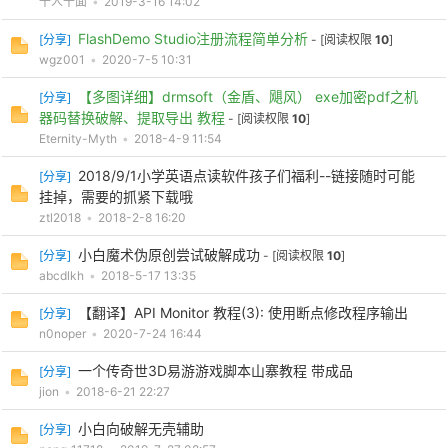
千人千面
•
2019-3-16 14:02
FlashDemo Studio注册流程简单分析
[
分享
]
- [阅读权限
10
]
wgz001
•
2020-7-5 10:31
po
【多图详细】drmsoft（金盾、飓风） exe加密pdf之机
[
分享
]
器码替换破解、提取导出 教程
- [阅读权限
10
]
Eternity-Myth
•
2018-4-9 11:54
2018/9/1小学英语点读软件孩子们福利--链接随时可能
[
分享
]
挂掉，需要的抓紧下载哦
ztl2018
•
2018-2-8 16:20
小白魔术伪原创尝试破解成功
[
分享
]
- [阅读权限
10
]
abcdlkh
•
2018-5-17 13:35
jie.
【翻译】API Monitor 教程(3): 使用断点修改程序输出
[
分享
]
n0noper
•
2020-7-24 16:44
一个传奇世3D易游游戏脚本山寨教程 带成品
[
分享
]
jion
•
2018-6-21 22:27
小白向破解无壳辅助
[
分享
]