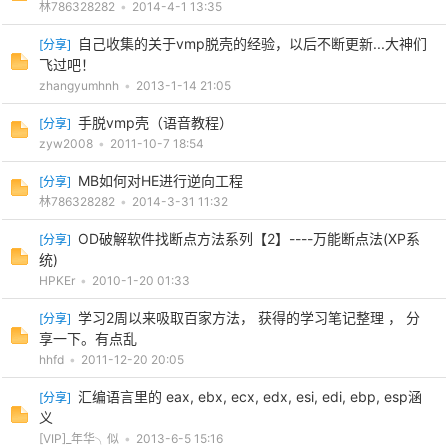
林786328282
•
2014-4-1 13:35
自己收集的关于vmp脱壳的经验，以后不断更新...大神们
[
分享
]
飞过吧！
zhangyumhnh
•
2013-1-14 21:05
手脱vmp壳（语音教程）
[
分享
]
zyw2008
•
2011-10-7 18:54
MB如何对HE进行逆向工程
[
分享
]
林786328282
•
2014-3-31 11:32
OD破解软件找断点方法系列【2】----万能断点法(XP系
[
分享
]
统)
HPKEr
•
2010-1-20 01:33
学习2周以来吸取百家方法， 获得的学习笔记整理 ， 分
[
分享
]
享一下。有点乱
hhfd
•
2011-12-20 20:05
汇编语言里的 eax, ebx, ecx, edx, esi, edi, ebp, esp涵
[
分享
]
义
[VIP]_年华╮似
•
2013-6-5 15:16