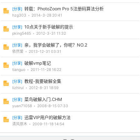
转载：PhotoZoom Pro 5注册码算法分析
[
分享
]
hzg303
•
2014-3-28 20:41
10点关于新手破解的提示
[
分享
]
pking5465
•
2012-3-31 11:32
亲，我学会破解了，你呢？NO.2
[
分享
]
依然爱
•
2013-12-31 03:31
破解vmp笔记
[
分享
]
tianguo
•
2011-11-28 16:22
教程-我要破解全集
[
分享
]
lizhirui
•
2012-8-31 18:59
菜鸟破解入门.CHM
[
分享
]
yuan71058
•
2008-8-15 07:33
迅雷VIP用户的破解方法
[
分享
]
清风原木
•
2009-11-18 14:54