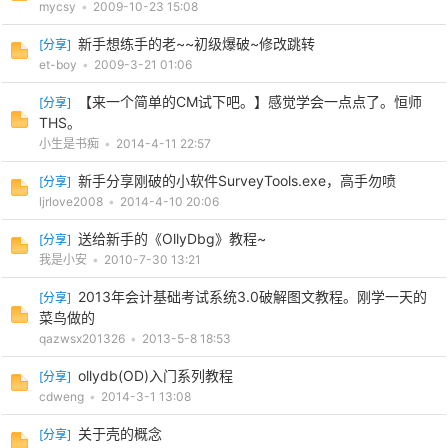
mycsy
•
2009-10-23 15:08
新手想练手的老~~初级爆破~修改跳转
[
分享
]
et-boy
•
2009-3-21 01:06
【来一个简单的CM试下吧。】感觉学会一点点了。恒师
[
分享
]
THS。
小生是书痴
•
2014-4-11 22:57
新手分享刚破的小软件SurveyTools.exe，高手勿喷
[
分享
]
ljrlove2008
•
2014-4-10 20:06
送给新手的《OllyDbg》教程~
[
分享
]
我是小安
•
2010-7-30 13:21
2013年会计基础考试系统3.0破解图文教程。刚学一天的
[
分享
]
菜鸟做的
qazwsx201326
•
2013-5-8 18:53
ollydb(OD)入门系列教程
[
分享
]
cdweng
•
2014-3-1 13:08
关于壳的概念
[
分享
]