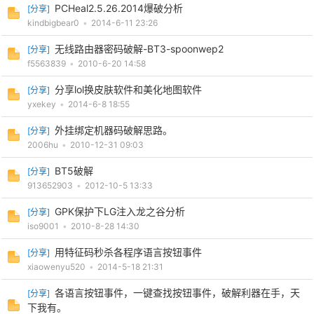
PCHeal2.5.26.2014爆破分析
[
分享
]
kindbigbear0
•
2014-6-11 23:26
无线路由器密码破解-BT3-spoonwep2
[
分享
]
f5563839
•
2010-6-20 14:58
分享lol换皮肤软件和美化地图软件
[
分享
]
yxekey
•
2014-6-8 18:55
外挂绑定机器码破解思路。
破
[
分享
]
2006hu
•
2010-12-31 09:03
BT5破解
[
分享
]
913652903
•
2012-10-5 13:33
GPK保护下LG注入龙之谷分析
[
分享
]
iso9001
•
2010-8-28 14:30
用特征码秒杀各程序语言按钮事件
[
分享
]
xiaowenyu520
•
2014-5-18 21:31
解
各语言按钮事件，一键查找按钮事件，破解利器在手，天
[
分享
]
下我有。