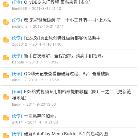
OllyDBG 入门教程 菜鸟来看 [永久]
[
分享
]
lihe6666
•
2011-3-15 21:40
cn
都 来祝贺我破解 了一个小工具吧----补上方法
[
分享
]
molinchz
•
2013-10-21 13:11
[已失效]真正原创特殊破解都客仿站助手
[
分享
]
zgc2012
•
2014-4-16 17:16
新手首次破解，全程跟踪。请高手们指导。
[
分享
]
Bapple
•
2013-7-11 10:32
QQ聊天记录查看器破解过程、By：吾爱破解
[
分享
]
qing、
•
2010-12-11 15:58
EXE格式视频专用加密器提取教程（图）－之二（更新链
[
分享
]
接地址）
liaoyl
•
2011-9-20 13:50
一次离弃的加壳，
[
分享
]
a1014
•
2014-4-14 21:03
破解AutoPlay Menu Builder 5.1 的启动闪图
[
分享
]