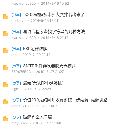
xiaowenyu520
•
2014-5-19 10:52
《360破解技术》大赛排名出来了
[
分享
]
codelive
•
2014-5-16 12:01
易语言程序查找字符串的几种方法
[
分享
]
xiaowenyu520
•
2014-5-18 21:19
-
ESP定律详解
[
分享
]
leel
•
2010-7-29 22:18
SMTP邮件群发器脱壳去校验
[
分享
]
550676503
•
2010-5-27 21:27
爆破“无敌邮件群发机”
[
分享
]
llight
•
2009-9-7 22:28
52
价值200元的网吧收费系统一步破解+破解思路
[
分享
]
jones921
•
2010-8-9 21:06
破解完全入门篇
[
分享
]
mayl8822
•
2008-9-27 11:40