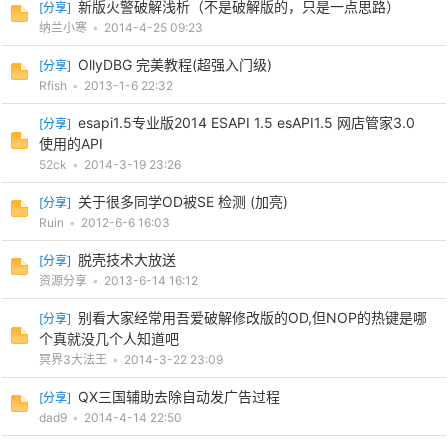
新版火警破解浅析（不是破解版的，只是一点思路）
[
分享
]
纳兰小寒
•
2014-4-25 09:23
OllyDBG 完美教程(超强入门级)
[
分享
]
Rfish
•
2013-1-6 22:32
po
esapi1.5专业版2014 ESAPI 1.5 esAPI1.5 网店管家3.0
[
分享
]
使用的API
52ck
•
2014-3-19 23:26
关于很多同学OD被SE 检测 (加亮)
[
分享
]
Ruin
•
2012-6-6 16:03
脱壳技术大放送
[
分享
]
资源分享
•
2013-6-14 16:12
jie.
别看大家经常用吾爱破解修改版的OD,但NOP的热键是哪
[
分享
]
个真就没几个人知道吧
冥界3大法王
•
2014-3-22 23:09
QX三国辅助去除自动发广告过程
[
分享
]
dad9
•
2014-4-14 22:50