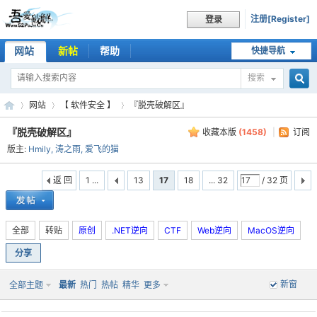
注册[Register]
登录
网站
新帖
帮助
快捷导航
搜索
搜
网站
【 软件安全 】
『脱壳破解区』
『脱壳破解区』
收藏本版
(
1458
)
|
订阅
版主:
Hmily
,
涛之雨
,
爱飞的猫
索
吾
»
›
›
返 回
1 ...
13
17
18
... 32
/ 32 页
全部
转贴
原创
.NET逆向
CTF
Web逆向
MacOS逆向
分享
新窗
全部主题
最新
热门
热帖
精华
更多
爱