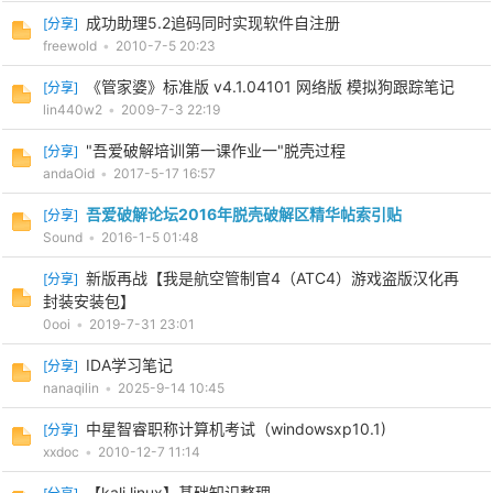
成功助理5.2追码同时实现软件自注册
[
分享
]
freewold
•
2010-7-5 20:23
《管家婆》标准版 v4.1.04101 网络版 模拟狗跟踪笔记
[
分享
]
lin440w2
•
2009-7-3 22:19
"吾爱破解培训第一课作业一"脱壳过程
-
[
分享
]
andaOid
•
2017-5-17 16:57
吾爱破解论坛2016年脱壳破解区精华帖索引贴
[
分享
]
Sound
•
2016-1-5 01:48
新版再战【我是航空管制官4（ATC4）游戏盗版汉化再
[
分享
]
封装安装包】
0ooi
•
2019-7-31 23:01
IDA学习笔记
[
分享
]
52
nanaqilin
•
2025-9-14 10:45
中星智睿职称计算机考试（windowsxp10.1)
[
分享
]
xxdoc
•
2010-12-7 11:14
【kali linux】基础知识整理