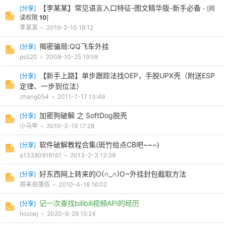
【李某某】常见语言入口特征-图文精华版-新手必备
[
分享
]
- [阅
读权限
10
]
李某某
•
2016-2-10 18:12
揭密骗局:QQ飞车外挂
[
分享
]
ps520
•
2008-10-25 19:59
【新手上路】单步跟踪法找OEP，手脱UPX壳（附送ESP
[
分享
]
定律、一步到位法）
zhang054
•
2011-7-17 13:49
加密狗破解 之 SoftDog脱壳
[
分享
]
小马甲
•
2010-3-19 17:28
软件破解教程合集(斑竹给点CB吧~~~)
[
分享
]
a13380918161
•
2013-2-3 12:38
好东西网上转来的O(∩_∩)O~外挂封包截取方法
[
分享
]
哥来自落伍
•
2010-4-18 16:02
记一次查找bilibili视频API的经历
[
分享
]
hostwj
•
2020-6-29 15:24