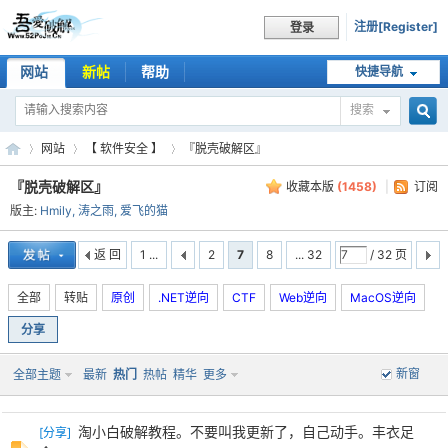
注册[Register]
登录
网站
新帖
帮助
快捷导航
搜索
搜
网站
【 软件安全 】
『脱壳破解区』
『脱壳破解区』
收藏本版
(
1458
)
|
订阅
版主:
Hmily
,
涛之雨
,
爱飞的猫
索
吾
»
›
›
返 回
1 ...
2
7
8
... 32
/ 32 页
全部
转贴
原创
.NET逆向
CTF
Web逆向
MacOS逆向
分享
新窗
全部主题
最新
热门
热帖
精华
更多
淘小白破解教程。不要叫我更新了，自己动手。丰衣足
[
分享
]
爱