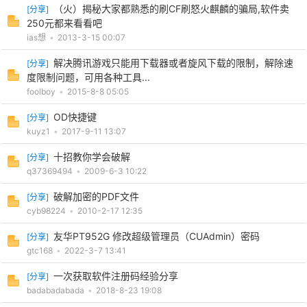
（火）揭秘大家都熟悉的刷CF刷怒火麒麟的骗局,软件卖
[
分享
]
250元都来看看吧
ias想
•
2013-3-15 00:07
解决腾讯游戏只能用下载器或者旋风下载的限制，解除速
[
分享
]
度限制问题，可用各种工具...
foolboy
•
2015-8-8 05:05
OD快捷键
[
分享
]
kuyz1
•
2017-9-11 13:07
十招教你学会破解
[
分享
]
q37369494
•
2009-6-3 10:22
破解加密的PDF文件
[
分享
]
cyb98224
•
2010-2-17 12:35
友华PT952G 修改超级管理员（CUAdmin）密码
[
分享
]
gtc168
•
2022-3-7 13:41
一次获取软件注册码经验分享
[
分享
]
badabadabada
•
2018-8-23 19:08