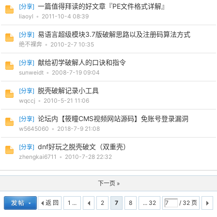
一篇值得拜读的好文章『PE文件格式详解』
[
分享
]
liaoyl
•
2011-10-4 08:39
易语言超级模块3.7版破解思路以及注册码算法方式
[
分享
]
绝不裸奔
•
2010-2-7 10:35
献给初学破解人的口诀和指令
[
分享
]
sunweidt
•
2008-7-19 09:04
脱壳破解记录小工具
[
分享
]
wqccj
•
2010-5-21 11:06
论坛内【筱瞳CMS视频网站源码】免账号登录漏洞
[
分享
]
w5645060
•
2018-7-9 21:08
dnf好玩之脱壳破文（双重壳）
[
分享
]
zhengkai6711
•
2010-7-28 22:32
下一页 »
返 回
1 ...
2
7
8
... 32
/ 32 页