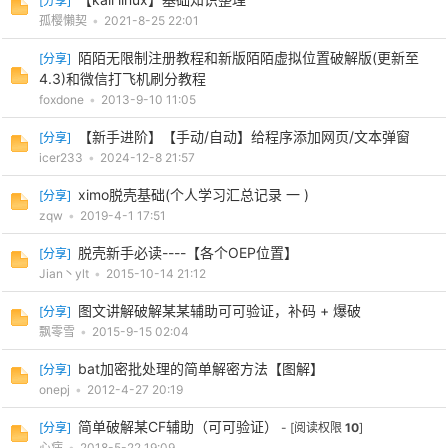
[
分享
]
孤樱懶契
•
2021-8-25 22:01
陌陌无限制注册教程和新版陌陌虚拟位置破解版(更新至
[
分享
]
4.3)和微信打飞机刷分教程
po
foxdone
•
2013-9-10 11:05
【新手进阶】【手动/自动】给程序添加网页/文本弹窗
[
分享
]
icer233
•
2024-12-8 21:57
ximo脱壳基础(个人学习汇总记录 一 )
[
分享
]
zqw
•
2019-4-1 17:51
脱壳新手必读----【各个OEP位置】
[
分享
]
Jian丶ylt
•
2015-10-14 21:12
jie.
图文讲解破解某某辅助可可验证，补码 + 爆破
[
分享
]
飘零雪
•
2015-9-15 02:04
bat加密批处理的简单解密方法【图解】
[
分享
]
onepj
•
2012-4-27 20:19
简单破解某CF辅助（可可验证）
[
分享
]
- [阅读权限
10
]
心病
•
2018-5-22 19:09