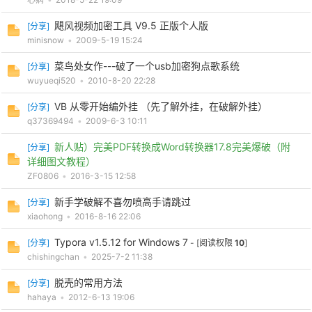
飓风视频加密工具 V9.5 正版个人版
[
分享
]
cn
minisnow
•
2009-5-19 15:24
菜鸟处女作---破了一个usb加密狗点歌系统
[
分享
]
wuyueqi520
•
2010-8-20 22:28
VB 从零开始编外挂 （先了解外挂，在破解外挂）
[
分享
]
q37369494
•
2009-6-3 10:11
新人贴）完美PDF转换成Word转换器17.8完美爆破（附
[
分享
]
详细图文教程）
ZF0806
•
2016-3-15 12:58
新手学破解不喜勿喷高手请跳过
[
分享
]
xiaohong
•
2016-8-16 22:06
Typora v1.5.12 for Windows 7
[
分享
]
- [阅读权限
10
]
chishingchan
•
2025-7-2 11:38
脱壳的常用方法
[
分享
]
hahaya
•
2012-6-13 19:06