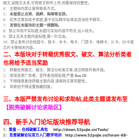
图文,如图文太多,可将原文附件上传,但要保持完整性。
4： 主题帖内禁止留有联系方式。
5：
本版禁止点将、挑衅、侮辱等言辞。
6： 优秀文章会给予奖励,基于论坛精华标准会适当给予精华。
7：
发错在本版块的主题一律删除。
8：禁止华而不实标题,标题与实际内容不符合,出入较大。
9：禁止无关主题内容标题,需一针见血。
10：禁止发布讨论校园卡、饭卡、水卡、电卡、门禁卡、电梯卡、IC卡、ID卡或
芯片卡等相关内容。
二、本版块对于转载优秀脱文、破文、算法分析类者
破
也将给予适当奖励
1： 转载优秀脱文、破文、算法分析类文章,请注明原作者外链。
2： 发现恶意广告者、宣传者违规处理,严重
Ban ID
3： 不得随意更改转载主题内容,请保持文章完整性。
4： 非原创不得设置隐藏回复。
三、本版严禁发布讨论和求助帖,此类主题请发布至
【脱壳破解讨论求助区】
解
四、新手入门论坛版块推荐导航
1：
爱盘 -- 在线破解工具包
http://down.52pojie.cn/Tools/
2：
吾爱破解论坛官方入门教学培训
http://www.52pojie.cn/forum-68-