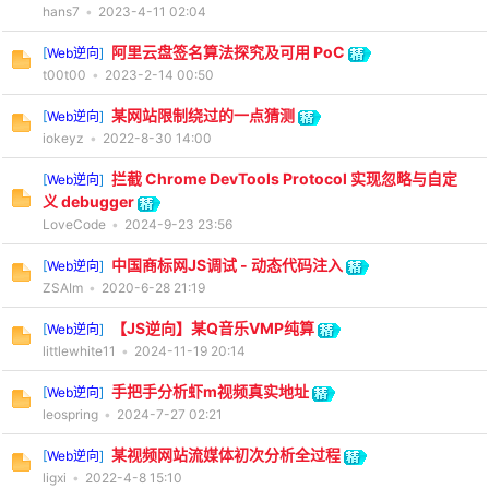
hans7
•
2023-4-11 02:04
阿里云盘签名算法探究及可用 PoC
[
Web逆向
]
t00t00
•
2023-2-14 00:50
某网站限制绕过的一点猜测
[
Web逆向
]
iokeyz
•
2022-8-30 14:00
拦截 Chrome DevTools Protocol 实现忽略与自定
[
Web逆向
]
义 debugger
LoveCode
•
2024-9-23 23:56
中国商标网JS调试 - 动态代码注入
[
Web逆向
]
ZSAIm
•
2020-6-28 21:19
【JS逆向】某Q音乐VMP纯算
[
Web逆向
]
littlewhite11
•
2024-11-19 20:14
手把手分析虾m视频真实地址
[
Web逆向
]
leospring
•
2024-7-27 02:21
某视频网站流媒体初次分析全过程
[
Web逆向
]
ligxi
•
2022-4-8 15:10