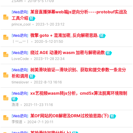
ZSAIm
•
2019-5-5 17:09
某音直播弹幕web端js逆向分析----protobuf实战及
[
Web逆向
]
工具介绍
prince_cool
•
2023-1-20 23:12
微擎 goto + 混淆加密, 反向解密思路.
[
Web逆向
]
丨一灬一丨
•
2020-5-12 01:50
绕过 AGE 动漫的 wasm 加密与解密函数
[
Web逆向
]
LoveCode
•
2023-11-28 22:34
树美滑块验证—滑块识别、获取和提交参数一条龙分
[
Web逆向
]
析和调用
timeslover
•
2022-8-13 16:16
xx艺视频wasm转js分析，cmd5x算法脱离环境限制
[
Web逆向
]
漁滒
•
2021-11-23 11:16
某OF网站的OB解密及DRM过校验思路(下)
[
Web逆向
]
李恒道
•
2024-7-1 20:11
某验滑块加密分析(上)