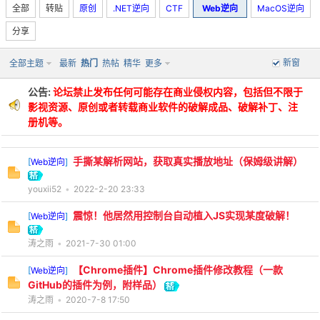
全部
转贴
原创
.NET逆向
CTF
Web逆向
MacOS逆向
分享
新窗
全部主题
最新
热门
热帖
精华
更多
po
公告:
论坛禁止发布任何可能存在商业侵权内容，包括但不限于
影视资源、原创或者转载商业软件的破解成品、破解补丁、注
册机等。
手撕某解析网站，获取真实播放地址（保姆级讲解）
[
Web逆向
]
youxii52
•
2022-2-20 23:33
jie.
震惊！他居然用控制台自动植入JS实现某度破解！
[
Web逆向
]
涛之雨
•
2021-7-30 01:00
【Chrome插件】Chrome插件修改教程（一款
[
Web逆向
]
GitHub的插件为例，附样品）
涛之雨
•
2020-7-8 17:50