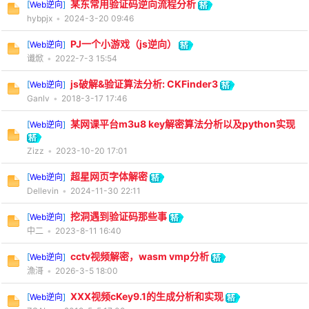
某东常用验证码逆向流程分析
[
Web逆向
]
hybpjx
•
2024-3-20 09:46
PJ一个小游戏（js逆向）
[
Web逆向
]
谶焮
•
2022-7-3 15:54
js破解&验证算法分析: CKFinder3
[
Web逆向
]
Ganlv
•
2018-3-17 17:46
某网课平台m3u8 key解密算法分析以及python实现
[
Web逆向
]
Zizz
•
2023-10-20 17:01
超星网页字体解密
[
Web逆向
]
Dellevin
•
2024-11-30 22:11
挖洞遇到验证码那些事
[
Web逆向
]
中二
•
2023-8-11 16:40
cctv视频解密，wasm vmp分析
[
Web逆向
]
漁滒
•
2026-3-5 18:00
XXX视频cKey9.1的生成分析和实现
[
Web逆向
]