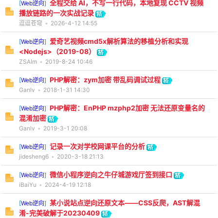
全程交给 AI，不写一行代码，本地复现 CCTV 视频
[
Web逆向
]
播放链路的一次实战记录
逗逗苍穹
•
2026-4-12 14:55
爱奇艺视频cmd5x解析算法的移植分析和实现
[
Web逆向
]
<Nodejs>（2019-08）
ZSAIm
•
2019-8-24 10:46
PHP解密：zym加密 带乱码调试过程
[
Web逆向
]
Ganlv
•
2018-1-31 14:30
PHP解密：EnPHP mzphp2加密 无法还原变量名的
[
Web逆向
]
混淆加密
Ganlv
•
2019-3-1 20:08
记录一次对学校网课平台的分析
[
Web逆向
]
jidesheng6
•
2020-3-18 21:13
微信小程序逆向之牛仔城游戏厅签到接口
[
Web逆向
]
iBaiYu
•
2024-4-19 12:18
某小说站点逆向还原文本——CSS反爬，AST解混
[
Web逆向
]
淆-完美破解于20230409