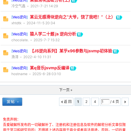
[
Web逆向
]
冷空气鑫
•
2021-7-21 14:29
某云无感滑块逆向之“大爷，饶了我吧！”（上）
[
Web逆向
]
xhtdtk
•
2024-11-5 20:34
猿人学二十题 js 逆向分析
[
Web逆向
]
chocolate.
•
2025-7-7 15:32
【JS逆向系列】某乎x96参数与jsvmp初体验
[
Web逆向
]
漁滒
•
2022-4-10 11:31
某q音乐jsvmp反编译
[
Web逆向
]
hostname
•
2025-6-28 03:10
下一页 »
返 回
1
2
4
/ 4 页
免责声明：
吾爱破解所发布的一切破解补丁、注册机和注册信息及软件的解密分析文章仅限
用于学习和研究目的；不得将上述内容用于商业或者非法用途，否则，一切后果