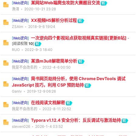
某网站Web端爬虫攻防大赛题目交流
[
Web逆向
]
漁滒
•
2020-10-21 23:28
cn
XX视频H5解析分析过程
[
Web逆向
]
ZSAIm
•
2018-9-6 19:04
一次逆向四个影视站点获取视频真实链接[更新B站]
[
Web逆向
]
-
[阅读权限
10
]
RUO
•
2022-9-3 18:40
某浪m3u8解密简单分析
[
Web逆向
]
我是不会改名的
•
2022-4-6 00:50
简书网页劫持分析，使用 Chrome DevTools 调试
[
Web逆向
]
JavaScript 技巧，利用 CSP 预防劫持
Ganlv
•
2019-12-9 06:26
在线阅读文档解密
[
Web逆向
]
我是不会改名的
•
2022-8-11 22:52
Typora v1.12.4 安全分析：反反调试与激活劫持
[
Web逆向
]
steven026
•
2026-1-4 03:52