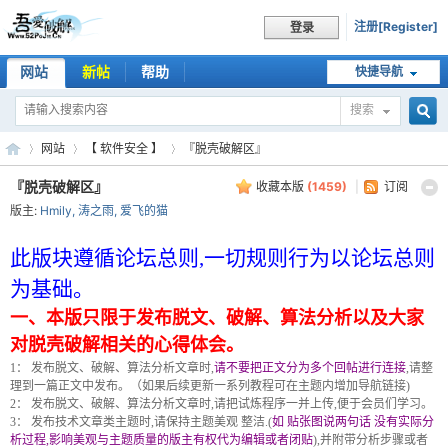
注册[Register]
登录
网站
新帖
帮助
快捷导航
搜索
搜
网站
【 软件安全 】
『脱壳破解区』
『脱壳破解区』
收藏本版
(
1459
)
|
订阅
版主:
Hmily
,
涛之雨
,
爱飞的猫
索
吾
»
›
›
此版块遵循论坛总则,一切规则行为以论坛总则
为基础。
一、本版只限于发布脱文、破解、算法分析以及大家
对脱壳破解相关的心得体会。
1： 发布脱文、破解、算法分析文章时,
请不要把正文分为多个回帖进行连接
,请整
理到一篇正文中发布。（如果后续更新一系列教程可在主题内增加导航链接)
2： 发布脱文、破解、算法分析文章时,请把试炼程序一并上传,便于会员们学习。
3： 发布技术文章类主题时,请保持主题美观 整洁.(
如 贴张图说两句话 没有实际分
爱
析过程,影响美观与主题质量的版主有权代为编辑或者闭贴
),并附带分析步骤或者