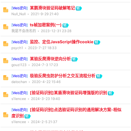
某鹅滑块验证码破解笔记
[
Web逆向
]
Null_Null
•
2021-9-29 21:40
ts帧加密案例(一)
[
Web逆向
]
我是不会改名的
•
2023-12-31 23:28
监控、定位JavaScript操作cookie
[
Web逆向
]
psych1
•
2023-7-27 18:33
某验反爬滑块逆向分析
[
Web逆向
]
gouzi123
•
2024-7-3 17:23
极验反爬虫防护分析之交互流程分析
[
Web逆向
]
datochan
•
2020-4-22 15:46
[验证码识别]某盾滑块验证码增强版的识别
[
Web逆向
]
s1lencee
•
2024-3-23 19:40
[验证码识别]点选验证码识别的通用解决方案-相似
[
Web逆向
]
度识别
s1lencee
•
2024-2-5 21:37