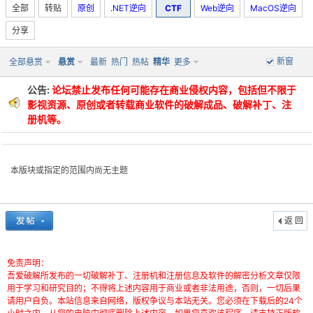
全部
转贴
原创
.NET逆向
CTF
Web逆向
MacOS逆向
分享
新窗
全部悬赏
悬赏
最新
热门
热帖
精华
更多
po
公告:
论坛禁止发布任何可能存在商业侵权内容，包括但不限于
影视资源、原创或者转载商业软件的破解成品、破解补丁、注
册机等。
本版块或指定的范围内尚无主题
jie.
返 回
免责声明：
吾爱破解所发布的一切破解补丁、注册机和注册信息及软件的解密分析文章仅限
用于学习和研究目的；不得将上述内容用于商业或者非法用途，否则，一切后果
请用户自负。本站信息来自网络，版权争议与本站无关。您必须在下载后的24个