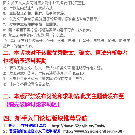
图文,如图文太多,可将原文附件上传,但要保持完整性。
4： 主题帖内禁止留有联系方式。
5：
本版禁止点将、挑衅、侮辱等言辞。
6： 优秀文章会给予奖励,基于论坛精华标准会适当给予精华。
7：
发错在本版块的主题一律删除。
8：禁止华而不实标题,标题与实际内容不符合,出入较大。
9：禁止无关主题内容标题,需一针见血。
10：禁止发布讨论校园卡、饭卡、水卡、电卡、门禁卡、电梯卡、IC卡、ID卡或
芯片卡等相关内容。
二、本版块对于转载优秀脱文、破文、算法分析类者
破
也将给予适当奖励
1： 转载优秀脱文、破文、算法分析类文章,请注明原作者外链。
2： 发现恶意广告者、宣传者违规处理,严重
Ban ID
3： 不得随意更改转载主题内容,请保持文章完整性。
4： 非原创不得设置隐藏回复。
三、本版严禁发布讨论和求助帖,此类主题请发布至
【脱壳破解讨论求助区】
解
四、新手入门论坛版块推荐导航
1：
爱盘 -- 在线破解工具包
http://down.52pojie.cn/Tools/
2：
吾爱破解论坛官方入门教学培训
http://www.52pojie.cn/forum-68-