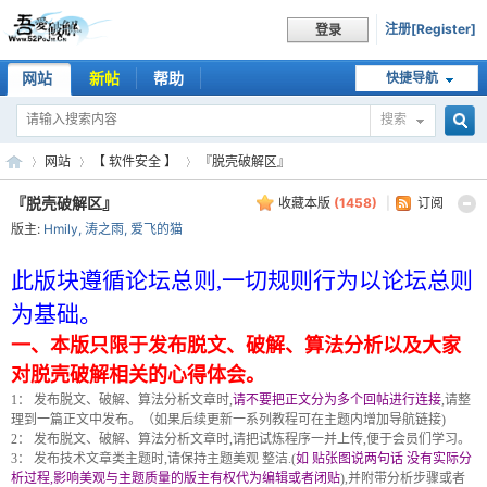
注册[Register]
登录
网站
新帖
帮助
快捷导航
搜索
搜
网站
【 软件安全 】
『脱壳破解区』
『脱壳破解区』
收藏本版
(
1458
)
|
订阅
版主:
Hmily
,
涛之雨
,
爱飞的猫
索
吾
»
›
›
此版块遵循论坛总则,一切规则行为以论坛总则
为基础。
一、本版只限于发布脱文、破解、算法分析以及大家
对脱壳破解相关的心得体会。
1： 发布脱文、破解、算法分析文章时,
请不要把正文分为多个回帖进行连接
,请整
理到一篇正文中发布。（如果后续更新一系列教程可在主题内增加导航链接)
2： 发布脱文、破解、算法分析文章时,请把试炼程序一并上传,便于会员们学习。
3： 发布技术文章类主题时,请保持主题美观 整洁.(
如 贴张图说两句话 没有实际分
爱
析过程,影响美观与主题质量的版主有权代为编辑或者闭贴
),并附带分析步骤或者