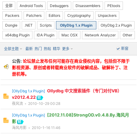
全部
Android Tools
Debuggers
Disassemblers
PEtools
Packers
Patchers
Editors
Cryptography
Unpackers
Dongle
.NET
Scripts
OllyDbg 1.x Plugin
OllyDbg 2.x Plugin
x64dbg Plugin
IDA Plugin
Mac OSX
Network Analyzer
Other
-
新窗
全部主题
最新
热门
热帖
精华
更多
公告:
论坛禁止发布任何可能存在商业侵权内容，包括但不限于
影视资源、原创或者转载商业软件的破解成品、破解补丁、注
册机等。
Ollydbg 中文搜索插件（专门对付VB）
[
OllyDbg 1.x Plugin
]
v2012.4.22
52
夜风流
•
2010-10-29 00:28
[2012.11.08]StrongOD.v0.4.8.By.海风月
[
OllyDbg 1.x Plugin
]
影
海风月影
•
2010-1-16 11:46