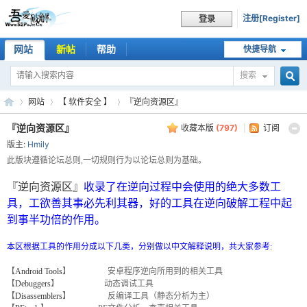
注册[Register]
登录
网站
新帖
帮助
快捷导航
搜索
搜
网站
【 软件安全 】
『逆向资源区』
『逆向资源区』
收藏本版
(
797
)
|
订阅
版主:
Hmily
索
吾
»
›
›
此版块遵循论坛总则,一切规则行为以论坛总则为基础。
『逆向资源区』
收录了在逆向过程中会使用的绝大多数工
具，工欲善其事必先利其器，好的工具在逆向破解工程中起
到事半功倍的作用。
本区根据工具的作用分成以下几类，分别做以中文解释说明，共大家参考:
【
Android Tools
】 安卓程序逆向所用到的相关工具
【
Debuggers
】 动态调试工具
【
Disassemblers
】 反编译工具（静态分析为主）
爱