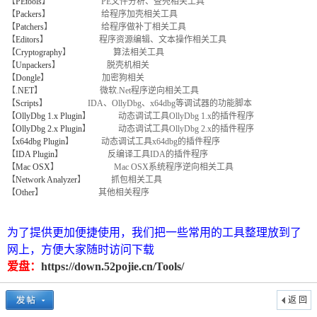
【
PEtools
】 PE文件分析、查壳相关工具
【
Packers
】 给程序加壳相关工具
【
Patchers
】 给程序做补丁相关工具
【
Editors
】 程序资源编辑、文本操作相关工具
【
Cryptography
】 算法相关工具
【
Unpackers
】 脱壳机相关
【
Dongle
】 加密狗相关
【
.NET
】 微软.Net程序逆向相关工具
【
Scripts
】 IDA、OllyDbg、x64dbg等调试器的功能脚本
【
OllyDbg 1.x Plugin
】 动态调试工具OllyDbg 1.x的插件程序
【
OllyDbg 2.x Plugin
】 动态调试工具OllyDbg 2.x的插件程序
破
【
x64dbg Plugin
】 动态调试工具x64dbg的插件程序
【
IDA Plugin
】 反编译工具IDA的插件程序
【
Mac OSX
】 Mac OSX系统程序逆向相关工具
【
Network Analyzer
】 抓包相关工具
【
Other
】 其他相关程序
为了提供更加便捷使用，我们把一些常用的工具整理放到了
网上，方便大家随时访问下载
爱盘：
https://down.52pojie.cn/Tools/
解
返 回