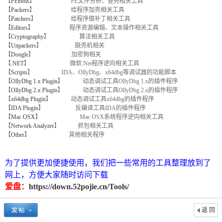
【
PEtools
】 PE文件分析、查壳相关工具
【
Packers
】 给程序加壳相关工具
【
Patchers
】 给程序做补丁相关工具
【
Editors
】 程序资源编辑、文本操作相关工具
【
Cryptography
】 算法相关工具
【
Unpackers
】 脱壳机相关
【
Dongle
】 加密狗相关
【
.NET
】 微软.Net程序逆向相关工具
【
Scripts
】 IDA、OllyDbg、x64dbg等调试器的功能脚本
【
OllyDbg 1.x Plugin
】 动态调试工具OllyDbg 1.x的插件程序
【
OllyDbg 2.x Plugin
】 动态调试工具OllyDbg 2.x的插件程序
破
【
x64dbg Plugin
】 动态调试工具x64dbg的插件程序
【
IDA Plugin
】 反编译工具IDA的插件程序
【
Mac OSX
】 Mac OSX系统程序逆向相关工具
【
Network Analyzer
】 抓包相关工具
【
Other
】 其他相关程序
为了提供更加便捷使用，我们把一些常用的工具整理放到了
网上，方便大家随时访问下载
爱盘：
https://down.52pojie.cn/Tools/
解
返 回