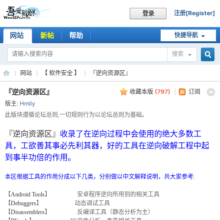
注册[Register]
登录
网站
新帖
帮助
快捷导航
搜索
搜
网站
【 软件安全 】
『逆向资源区』
『逆向资源区』
收藏本版
(
797
)
|
订阅
版主:
Hmily
索
吾
»
›
›
此版块遵循论坛总则,一切规则行为以论坛总则为基础。
『逆向资源区』
收录了在逆向过程中会使用的绝大多数工
具，工欲善其事必先利其器，好的工具在逆向破解工程中起
到事半功倍的作用。
本区根据工具的作用分成以下几类，分别做以中文解释说明，共大家参考:
【
Android Tools
】 安卓程序逆向所用到的相关工具
【
Debuggers
】 动态调试工具
【
Disassemblers
】 反编译工具（静态分析为主）
爱