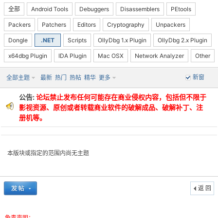
全部
Android Tools
Debuggers
Disassemblers
PEtools
Packers
Patchers
Editors
Cryptography
Unpackers
Dongle
.NET
Scripts
OllyDbg 1.x Plugin
OllyDbg 2.x Plugin
x64dbg Plugin
IDA Plugin
Mac OSX
Network Analyzer
Other
-
新窗
全部主题
最新
热门
热帖
精华
更多
公告:
论坛禁止发布任何可能存在商业侵权内容，包括但不限于
影视资源、原创或者转载商业软件的破解成品、破解补丁、注
册机等。
本版块或指定的范围内尚无主题
52
返 回
免责声明：