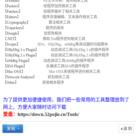
【
PEtools
】 PE文件分析、查壳相关工具
【
Packers
】 给程序加壳相关工具
【
Patchers
】 给程序做补丁相关工具
【
Editors
】 程序资源编辑、文本操作相关工具
【
Cryptography
】 算法相关工具
【
Unpackers
】 脱壳机相关
【
Dongle
】 加密狗相关
【
.NET
】 微软.Net程序逆向相关工具
【
Scripts
】 IDA、OllyDbg、x64dbg等调试器的功能脚本
【
OllyDbg 1.x Plugin
】 动态调试工具OllyDbg 1.x的插件程序
【
OllyDbg 2.x Plugin
】 动态调试工具OllyDbg 2.x的插件程序
破
【
x64dbg Plugin
】 动态调试工具x64dbg的插件程序
【
IDA Plugin
】 反编译工具IDA的插件程序
【
Mac OSX
】 Mac OSX系统程序逆向相关工具
【
Network Analyzer
】 抓包相关工具
【
Other
】 其他相关程序
为了提供更加便捷使用，我们把一些常用的工具整理放到了
网上，方便大家随时访问下载
爱盘：
https://down.52pojie.cn/Tools/
解
返 回