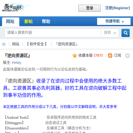
注册[Register]
登录
网站
新帖
帮助
快捷导航
搜索
搜
网站
【 软件安全 】
『逆向资源区』
『逆向资源区』
收藏本版
(
797
)
|
订阅
版主:
Hmily
索
吾
»
›
›
此版块遵循论坛总则,一切规则行为以论坛总则为基础。
『逆向资源区』
收录了在逆向过程中会使用的绝大多数工
具，工欲善其事必先利其器，好的工具在逆向破解工程中起
到事半功倍的作用。
本区根据工具的作用分成以下几类，分别做以中文解释说明，共大家参考:
【
Android Tools
】 安卓程序逆向所用到的相关工具
【
Debuggers
】 动态调试工具
【
Disassemblers
】 反编译工具（静态分析为主）
爱