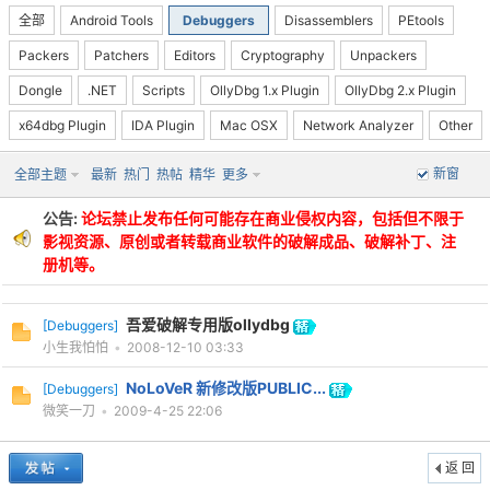
全部
Android Tools
Debuggers
Disassemblers
PEtools
Packers
Patchers
Editors
Cryptography
Unpackers
Dongle
.NET
Scripts
OllyDbg 1.x Plugin
OllyDbg 2.x Plugin
x64dbg Plugin
IDA Plugin
Mac OSX
Network Analyzer
Other
-
新窗
全部主题
最新
热门
热帖
精华
更多
公告:
论坛禁止发布任何可能存在商业侵权内容，包括但不限于
影视资源、原创或者转载商业软件的破解成品、破解补丁、注
册机等。
吾爱破解专用版ollydbg
[
Debuggers
]
小生我怕怕
•
2008-12-10 03:33
52
NoLoVeR 新修改版PUBLIC...
[
Debuggers
]
微笑一刀
•
2009-4-25 22:06
返 回