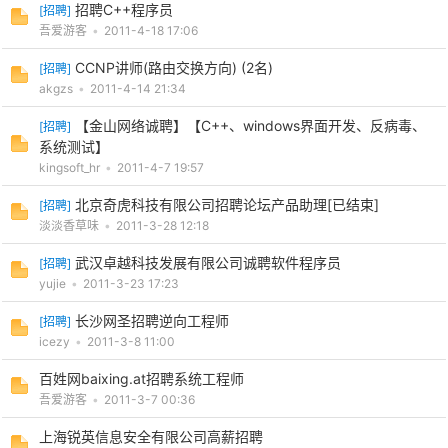
招聘C++程序员
[
招聘
]
吾爱游客
•
2011-4-18 17:06
CCNP讲师(路由交换方向) (2名)
[
招聘
]
akgzs
•
2011-4-14 21:34
【金山网络诚聘】【C++、windows界面开发、反病毒、
[
招聘
]
系统测试】
kingsoft_hr
•
2011-4-7 19:57
破
北京奇虎科技有限公司招聘论坛产品助理[已结束]
[
招聘
]
淡淡香草味
•
2011-3-28 12:18
武汉卓越科技发展有限公司诚聘软件程序员
[
招聘
]
yujie
•
2011-3-23 17:23
长沙网圣招聘逆向工程师
[
招聘
]
icezy
•
2011-3-8 11:00
百姓网baixing.at招聘系统工程师
解
吾爱游客
•
2011-3-7 00:36
上海锐英信息安全有限公司高薪招聘