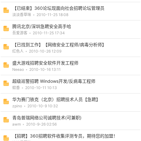
【已结束】360论坛现面向社会招聘论坛管理员
淡淡香草味
•
2010-11-25 18:08
腾讯北京/深圳急聘安全高手哈
po
吾爱游客
•
2010-11-25 17:34
【已找到工作】【网络安全工程师/病毒分析师】
红色人
•
2010-10-26 12:09
盛大游戏招聘安全软件开发工程师
Neeao
•
2010-10-16 13:11
超级巡警招聘 Windows开发/反病毒工程师
蚊香
•
2010-10-11 10:13
jie.
华为赛门铁克（北京）招聘技术人员【急聘】
zpino
•
2010-10-9 10:32
青岛普瑞网络公司诚聘技术(可兼职)
awm
•
2010-9-26 02:56
【招聘】360招聘软件收集评测专员，期待您的加盟！