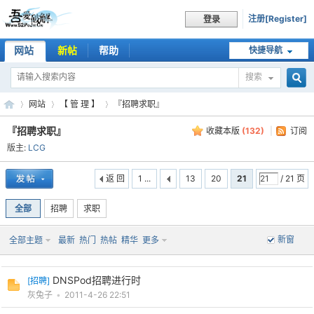
注册[Register]
登录
网站
新帖
帮助
快捷导航
搜索
搜
网站
【 管 理 】
『招聘求职』
『招聘求职』
收藏本版
(
132
)
|
订阅
版主:
LCG
索
吾
»
›
›
返 回
1 ...
13
20
21
/ 21 页
全部
招聘
求职
新窗
全部主题
最新
热门
热帖
精华
更多
DNSPod招聘进行时
[
招聘
]
灰兔子
•
2011-4-26 22:51
爱