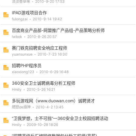
淡淡香草味
•
2010-9-20 17:53
IPAD游戏项目合作
cn
fulongzai
•
2010-9-14 19:42
百度商业产品部-网盟推广产品组-产品策略分析师
lwbok
•
2010-8-26 20:57
赛门铁克招聘安全响应工程师
yuansunxue
•
2010-7-23 16:30
招聘PHP程序员
xiaoxiong123
•
2010-6-29 16:48
360安全卫士诚聘病毒分析工程师
Hmily
•
2010-5-26 16:21
多玩游戏网（www.duowan.com）诚聘贤才
絕戀de煩神
•
2010-4-2 13:45
“卫我梦想，士不可挡”—360安全卫士校园招聘活动
Hmily
•
2009-10-28 18:26
”招聘高级反汇编网络数据包分析工程师(高薪)