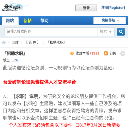
注册[Register]
登录
网站
新帖
帮助
快捷导航
搜索
搜
网站
【 管 理 】
『招聘求职』
『招聘求职』
收藏本版
(
132
)
|
订阅
版主:
LCG
索
吾
»
›
›
此版块遵循论坛总则，一切规则行为以论坛总则为基础。
吾爱破解论坛免费提供人才交流平台
A、
【求职】说明
，为研究安全的论坛朋友提供工作机会，您
可以发布【求职】主题贴，建议详细写入一些自己涉及的项
目内容和分析文章，这样更容易获得招聘方的青睐，发布求
职前也可以多查询招聘主题，也许已经有适合你的职位。
爱
个人发布求职必须包含以下要件（2017年3月20日新增要