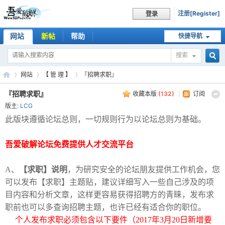
注册[Register]
登录
网站
新帖
帮助
快捷导航
搜索
搜
网站
【 管 理 】
『招聘求职』
『招聘求职』
收藏本版
(
132
)
|
订阅
版主:
LCG
索
吾
»
›
›
此版块遵循论坛总则，一切规则行为以论坛总则为基础。
吾爱破解论坛免费提供人才交流平台
A、
【求职】说明
，为研究安全的论坛朋友提供工作机会，您
可以发布【求职】主题贴，建议详细写入一些自己涉及的项
目内容和分析文章，这样更容易获得招聘方的青睐，发布求
职前也可以多查询招聘主题，也许已经有适合你的职位。
爱
个人发布求职必须包含以下要件（2017年3月20日新增要