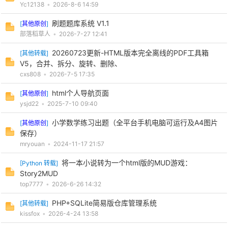
Yc12138
•
2026-8-6 14:59
cn
刷题题库系统 V1.1
[
其他原创
]
部落稻草人
•
2026-7-27 12:41
20260723更新-HTML版本完全离线的PDF工具箱
[
其他转载
]
V5，合并、拆分、旋转、删除、
cxs808
•
2026-7-5 17:35
html个人导航页面
[
其他原创
]
ysjd22
•
2025-7-10 09:40
小学数学练习出题（全平台手机电脑可运行及A4图片
[
其他原创
]
保存）
mryouan
•
2024-11-17 21:57
将一本小说转为一个html版的MUD游戏：
[
Python 转载
]
Story2MUD
top7777
•
2026-6-26 14:32
PHP+SQLite简易版仓库管理系统
[
其他转载
]
kissfox
•
2026-4-24 13:58