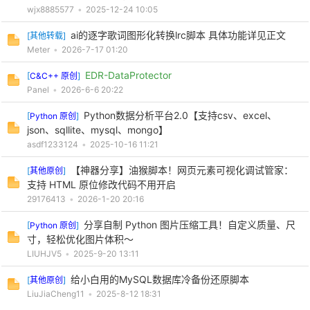
wjx8885577
•
2025-12-24 10:05
ai的逐字歌词图形化转换lrc脚本 具体功能详见正文
[
其他转载
]
Meter
•
2026-7-17 01:20
EDR-DataProtector
[
C&C++ 原创
]
Panel
•
2026-6-6 20:22
Python数据分析平台2.0【支持csv、excel、
[
Python 原创
]
json、sqllite、mysql、mongo】
asdf1233124
•
2025-10-16 11:21
【神器分享】油猴脚本！网页元素可视化调试管家：
[
其他原创
]
支持 HTML 原位修改代码不用开启
29176413
•
2026-1-20 20:16
分享自制 Python 图片压缩工具！自定义质量、尺
[
Python 原创
]
寸，轻松优化图片体积～
LIUHJV5
•
2025-9-20 13:11
给小白用的MySQL数据库冷备份还原脚本
[
其他原创
]
LiuJiaCheng11
•
2025-8-12 18:31