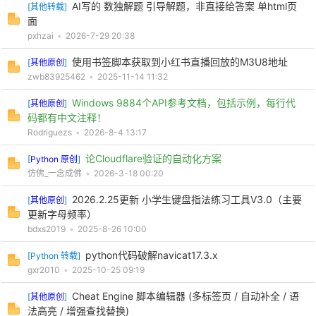
AI写的 数独解题 引导解题，非直接给答案 单html页
[
其他转载
]
面
pxhzai
•
2026-7-29 20:38
使用书签脚本获取到小红书直播回放的M3U8地址
[
其他原创
]
zwb83925462
•
2025-11-14 11:32
Windows 9884个API参考文档，包括示例，每行代
[
其他原创
]
码都有中文注释！
Rodriguezs
•
2026-8-4 13:17
论Cloudflare验证的自动化方案
[
Python 原创
]
仿佛_一念成佛
•
2026-3-18 00:20
2026.2.25更新 小学生键盘指法练习工具V3.0（主要
[
其他原创
]
更新字母频率）
bdxs2019
•
2025-8-26 10:00
python代码破解navicat17.3.x
[
Python 转载
]
gxr2010
•
2025-10-25 09:19
Cheat Engine 脚本编辑器 (多标签页 / 自动补全 / 语
[
其他原创
]
法高亮 / 增强查找替换)