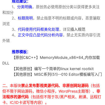
规范建议：
1、
分类明确
，原创务必使用原创分类以获得更多关注
和加分
2、
标题简明
，禁止指意不明的标题或内容，恶意骗取
浏览
3、
代码使用代码框美化处理
，详见
插入规范
4、
正文中应凸显代码分析内容
，禁止无实质内容引流
外链
破
推荐模板：
【原创C&C++】MemoryModule_x86x64_内存加载
DLL
【其他原创】编写一个简单的linux kernel rootkit
【其他原创】MISC系列(51)--010 Editor模板编写入门
二、本版块
禁止发布
影视类源代码
、非原创网站源码
（包括
解
但不限于网站源码，微信小程序，WordPress主题等）、
非
法程序的源代码
（包括但不限于灰/黑产相关、刷课、远程打
卡、IC/ID卡读写等内容）。