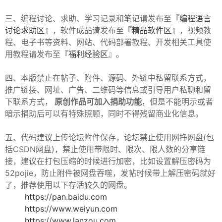
三、编程讨论、求助、学习记录和笔记请发布至
『编程语言
讨论求助区』
，软件成品请发布至
『精品软件区』
，视频教
程、电子书等资料、网站、代码部署教程、开发相关工具使
用教程请发布至
『福利经验区
』。
-
四、本版禁止在帖子、附件、源码、外链中私留联系方式，
推广链接、网址、广告、二维码等信息或引导用户私聊和留
下联系方式，
原创作品可加入捐助功能
，但是不能明示或者
暗示捐助后可以有特殊照顾，同时不得残留商业化信息。
五、代码建议上传论坛附件保存，论坛禁止使用网挣网盘(包
括CSDN网盘)，禁止使用带限时、限次、限人数的分享链
接，建议在打包压缩的时候进行加密，比如设置解压密码为
52
52pojie，防止附件被网盘吞噬，发帖时候带上解压密码就好
了，推荐使用以下存活较久的网盘。
https://pan.baidu.com
https://www.weiyun.com
https://www.lanzou.com