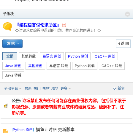
子版块
『编程语言讨论求助区』
(2)
po
◇讨论求助编程中遇到的问题，共同交流共同进步！◇
返 回
全部
其他转载
易语言 原创
Python 原创
C&C++ 原创
Java 原创
其他原创
易语言 转载
Python 转载
C&C++ 转载
Java 转载
jie.
新窗
全部主题
最新
热门
热帖
精华
更多
公告:
论坛禁止发布任何可能存在商业侵权内容，包括但不限于
影视资源、原创或者转载商业软件的破解成品、破解补丁、注
册机等。
摸鱼计时器 更新版本
[
Python 原创
]