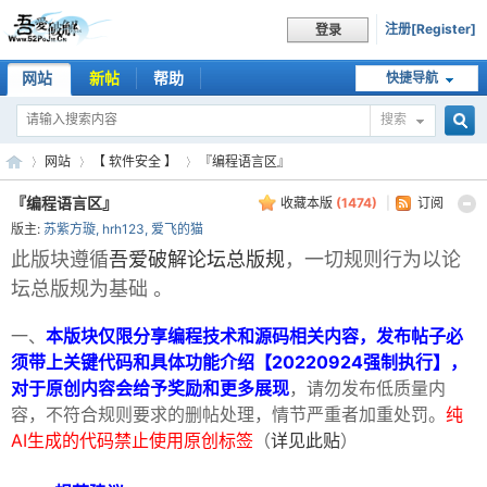
注册[Register]
登录
网站
新帖
帮助
快捷导航
搜索
搜
网站
【 软件安全 】
『编程语言区』
『编程语言区』
收藏本版
(
1474
)
|
订阅
版主:
苏紫方璇
,
hrh123
,
爱飞的猫
索
吾
»
›
›
此版块遵循
吾爱破解论坛总版规
，一切规则行为以论
坛总版规为基础 。
一、
本版块仅限分享编程技术和源码相关内容，发布帖子必
须带上关键代码和具体功能介绍【20220924强制执行】，
对于原创内容会给予奖励和更多展现
，请勿发布低质量内
容，不符合规则要求的删帖处理，情节严重者加重处罚。
纯
AI生成的代码禁止使用原创标签
（
详见此贴
）
爱