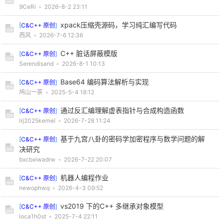
9CeRi
•
2026-8-2 23:11
xpack压缩壳源码，学习纯汇编写代码
[
C&C++ 原创
]
西风
•
2026-7-6 12:36
C++ 脏话屏蔽模版
[
C&C++ 原创
]
Serendisand
•
2026-8-1 10:13
Base64 编码算法解析与实现
[
C&C++ 原创
]
鸠山一茶
•
2025-5-4 18:12
通过反汇编理解虚表指针与合成构造函数
[
C&C++ 原创
]
lrj2025kernel
•
2026-7-28 11:24
基于九宫八卦的密码学加密程序与数学问题的解
[
C&C++ 原创
]
决研究
bxcbxiwadrw
•
2026-7-22 20:07
机器人编程作业
[
C&C++ 原创
]
newophwq
•
2026-4-3 09:52
vs2019 下的C++ 多继承对象模型
[
C&C++ 原创
]
loca1h0st
•
2025-7-4 22:11