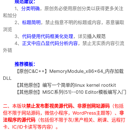
规范建议：
1、
分类明确
，原创务必使用原创分类以获得更多关注
和加分
2、
标题简明
，禁止指意不明的标题或内容，恶意骗取
浏览
3、
代码使用代码框美化处理
，详见
插入规范
4、
正文中应凸显代码分析内容
，禁止无实质内容引流
外链
破
推荐模板：
【原创C&C++】MemoryModule_x86x64_内存加载
DLL
【其他原创】编写一个简单的linux kernel rootkit
【其他原创】MISC系列(51)--010 Editor模板编写入门
二、本版块
禁止发布
影视类源代码
、非原创网站源码
（包括
解
但不限于网站源码，微信小程序，WordPress主题等）、
非
法程序的源代码
（包括但不限于灰/黑产相关、刷课、远程打
卡、IC/ID卡读写等内容）。