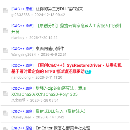
让你的第三方DLL"静"起来
[
C&C++ 原创
]
gt2333588
•
2024-12-13 09:42
【原创分析】鼎捷云管家隐藏人工客服入口强制
[
C&C++ 原创
]
开窗
nianboy
•
2026-7-20 14:22
桌面网速小插件
[
C&C++ 原创
]
Wangying2634
•
2026-6-9 22:51
【原创C&C++】SysRestoreDriver - 从零实现
[
C&C++ 原创
]
基于写时重定向的 NTFS 卷过滤还原驱动
nandoulong
•
2026-6-11 11:20
增强7-zip的加密算法，添加
[
C&C++ 原创
]
XChaCha20/XChaCha20-Poly1305
风之暇想
•
2026-5-28 08:54
反射式DLL注入（反射注入）
[
C&C++ 原创
]
ClumsyBear
•
2026-6-14 13:42
EmEditor 恢复右键菜单批处理
[
C&C++ 原创
]