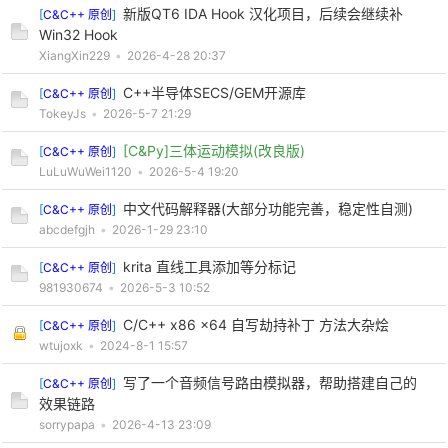
新版QT6 IDA Hook 汉化项目，后续会继续补
[
C&C++ 原创
]
Win32 Hook
XiangXin229
•
2026-4-28 20:37
C++半导体SECS/GEM开源库
[
C&C++ 原创
]
TokeyJs
•
2026-5-7 21:29
[C&Py]三体运动模拟(改良版)
[
C&C++ 原创
]
LuLuWuWei1120
•
2026-5-4 19:20
中文代码解释器(大部分功能完善，稳定性自测)
[
C&C++ 原创
]
abcdefgjh
•
2026-1-29 23:10
krita 直线工具添加等分标记
[
C&C++ 原创
]
981930674
•
2026-5-3 10:52
C/C++ x86 x64 自写劫持补丁 方法大杂烩
[
C&C++ 原创
]
wtujoxk
•
2024-8-1 15:57
写了一个音频信号路由模拟器，帮助搭建自己的
[
C&C++ 原创
]
效果链路
sorrypapa
•
2026-4-13 23:09