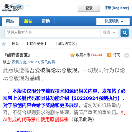
注册[Register]
登录
网站
新帖
帮助
快捷导航
搜索
搜
网站
【 软件安全 】
『编程语言区』
『编程语言区』
收藏本版
(
1474
)
|
订阅
版主:
苏紫方璇
,
hrh123
,
爱飞的猫
索
吾
»
›
›
此版块遵循
吾爱破解论坛总版规
，一切规则行为以论
坛总版规为基础 。
一、
本版块仅限分享编程技术和源码相关内容，发布帖子必
须带上关键代码和具体功能介绍【20220924强制执行】，
对于原创内容会给予奖励和更多展现
，请勿发布低质量内
容，不符合规则要求的删帖处理，情节严重者加重处罚。
纯
AI生成的代码禁止使用原创标签
（
详见此贴
）
爱