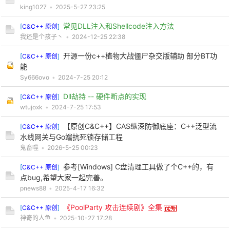
king1027
•
2025-5-27 23:25
常见DLL注入和Shellcode注入方法
[
C&C++ 原创
]
我还是个孩子丶
•
2024-12-25 22:38
开源一份c++植物大战僵尸杂交版辅助 部分BT功
[
C&C++ 原创
]
能
Sy666ovo
•
2024-7-25 20:12
Dll劫持 -- 硬件断点的实现
[
C&C++ 原创
]
wtujoxk
•
2024-7-25 17:53
【原创C&C++】CAS纵深防御底座：C++泛型流
[
C&C++ 原创
]
水线网关与Go端抗死锁存储工程
鬼畜噬
•
2026-5-25 00:23
参考[Windows] C盘清理工具做了个C++的，有
[
C&C++ 原创
]
点bug,希望大家一起完善。
pnews88
•
2025-4-17 16:32
《PoolParty 攻击连续剧》全集
[
C&C++ 原创
]
神奇的人鱼
•
2025-10-27 17:28