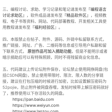
三、编程讨论、求助、学习记录和笔记请发布至
『编程语言
讨论求助区』
，软件成品请发布至
『精品软件区』
，视频教
程、电子书等资料、网站、代码部署教程、开发相关工具使
用教程请发布至
『福利经验区
』。
-
四、本版禁止在帖子、附件、源码、外链中私留联系方式，
推广链接、网址、广告、二维码等信息或引导用户私聊和留
下联系方式，
原创作品可加入捐助功能
，但是不能明示或者
暗示捐助后可以有特殊照顾，同时不得残留商业化信息。
五、代码建议上传论坛附件保存，论坛禁止使用网挣网盘(包
括CSDN网盘)，禁止使用带限时、限次、限人数的分享链
接，建议在打包压缩的时候进行加密，比如设置解压密码为
52
52pojie，防止附件被网盘吞噬，发帖时候带上解压密码就好
了，推荐使用以下存活较久的网盘。
https://pan.baidu.com
https://www.weiyun.com
https://www.lanzou.com