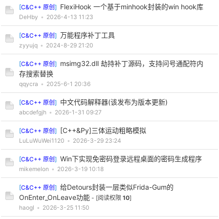
FlexiHook 一个基于minhook封装的win hook库
[
C&C++ 原创
]
DeHby
•
2026-4-13 11:23
万能程序补丁工具
[
C&C++ 原创
]
zyyujq
•
2024-8-29 21:20
msimg32.dll 劫持补丁源码，支持问号通配符内
[
C&C++ 原创
]
存搜索替换
qqycra
•
2025-6-1 20:36
中文代码解释器(该发布为版本更新)
[
C&C++ 原创
]
abcdefgjh
•
2026-1-31 09:27
[C++&Py]三体运动粗略模拟
[
C&C++ 原创
]
LuLuWuWei1120
•
2026-3-29 23:24
Win下实现免密码登录远程桌面的密码生成程序
[
C&C++ 原创
]
mikemelon
•
2026-3-19 10:18
给Detours封装一层类似Frida-Gum的
[
C&C++ 原创
]
OnEnter_OnLeave功能
- [阅读权限
10
]
haogl
•
2026-3-25 11:50