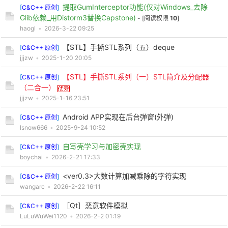
提取GumInterceptor功能(仅对Windows_去除
[
C&C++ 原创
]
Glib依赖_用Distorm3替换Capstone)
- [阅读权限
10
]
haogl
•
2026-3-22 09:25
【STL】手撕STL系列（五）deque
[
C&C++ 原创
]
jjjzw
•
2025-1-20 20:05
【STL】手撕STL系列（一）STL简介及分配器
[
C&C++ 原创
]
（二合一）
jjjzw
•
2025-1-16 23:51
Android APP实现在后台弹窗(外弹)
[
C&C++ 原创
]
lsnow666
•
2025-9-24 10:52
自写壳学习与加密壳实现
[
C&C++ 原创
]
boychai
•
2026-2-21 17:33
<ver0.3>大数计算加减乘除的字符实现
[
C&C++ 原创
]
wangarc
•
2026-2-22 16:11
［Qt］恶意软件模拟
[
C&C++ 原创
]
LuLuWuWei1120
•
2026-2-2 01:19