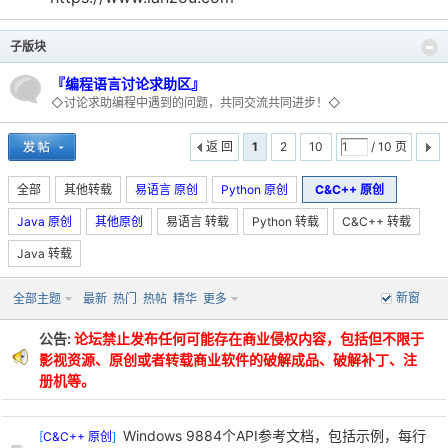
子版块
『编程语言讨论求助区』
po
◇讨论求助编程中遇到的问题，共同交流共同进步！◇
返 回
1
2
10
/ 10 页
全部
其他转载
易语言 原创
Python 原创
C&C++ 原创
Java 原创
其他原创
易语言 转载
Python 转载
C&C++ 转载
Java 转载
jie.
新窗
全部主题
最新
热门
热帖
精华
更多
公告:
论坛禁止发布任何可能存在商业侵权内容，包括但不限于
影视资源、原创或者转载商业软件的破解成品、破解补丁、注
册机等。
Windows 9884个API参考文档，包括示例，每行
[
C&C++ 原创
]