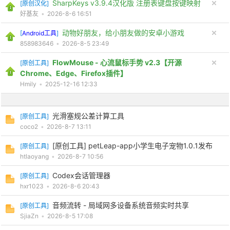
SharpKeys v3.9.4汉化版 注册表键盘按键映射
[
原创汉化
]
好基友
•
2026-8-6 16:51
动物好朋友，给小朋友做的安卓小游戏
[
Android工具
]
858983646
•
2026-8-5 23:49
FlowMouse - 心流鼠标手势 v2.3【开源
[
原创工具
]
Chrome、Edge、Firefox插件】
Hmily
•
2025-12-16 12:33
光滑塞规公差计算工具
[
原创工具
]
coco2
•
2026-8-7 13:11
[原创工具] petLeap-app小学生电子宠物1.0.1发布
[
原创工具
]
htlaoyang
•
2026-8-7 10:56
Codex会话管理器
[
原创工具
]
hxr1023
•
2026-8-6 20:43
音频流转 - 局域网多设备系统音频实时共享
[
原创工具
]
SjiaZn
•
2026-8-5 17:08