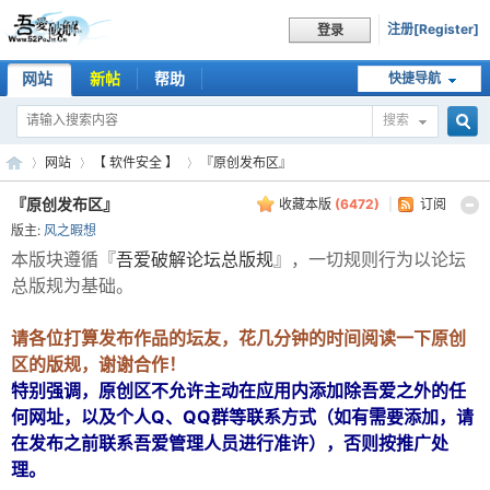
注册[Register]
登录
网站
新帖
帮助
快捷导航
搜索
搜
网站
【 软件安全 】
『原创发布区』
『原创发布区』
收藏本版
(
6472
)
|
订阅
版主:
风之暇想
索
吾
»
›
›
本版块遵循『
吾爱破解论坛总版规
』，一切规则行为以论坛
总版规为基础。
请各位打算发布作品的坛友，花几分钟的时间阅读一下原创
区的版规，谢谢合作！
特别强调，原创区不允许主动在应用内添加除吾爱之外的任
何网址，以及个人Q、QQ群等联系方式（如有需要添加，请
在发布之前联系吾爱管理人员进行准许），否则按推广处
理。
爱