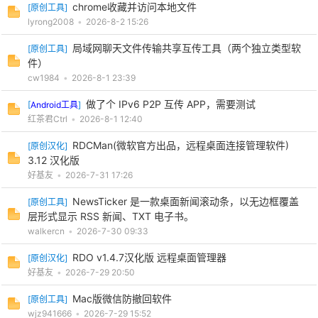
chrome收藏并访问本地文件
[
原创工具
]
lyrong2008
•
2026-8-2 15:26
局域网聊天文件传输共享互传工具（两个独立类型软
[
原创工具
]
件）
cw1984
•
2026-8-1 23:39
做了个 IPv6 P2P 互传 APP，需要测试
[
Android工具
]
红茶君Ctrl
•
2026-8-1 12:40
RDCMan(微软官方出品，远程桌面连接管理软件)
[
原创汉化
]
3.12 汉化版
好基友
•
2026-7-31 17:26
NewsTicker 是一款桌面新闻滚动条，以无边框覆盖
[
原创工具
]
层形式显示 RSS 新闻、TXT 电子书。
walkercn
•
2026-7-30 09:33
RDO v1.4.7汉化版 远程桌面管理器
[
原创汉化
]
好基友
•
2026-7-29 20:50
Mac版微信防撤回软件
[
原创工具
]
wjz941666
•
2026-7-29 15:52