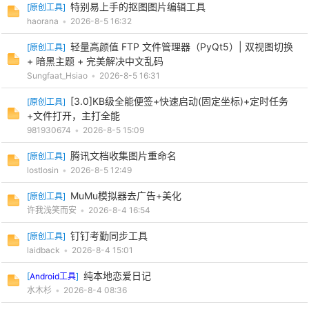
特别易上手的抠图图片编辑工具
[
原创工具
]
haorana
•
2026-8-5 16:32
轻量高颜值 FTP 文件管理器（PyQt5）| 双视图切换
[
原创工具
]
+ 暗黑主题 + 完美解决中文乱码
Sungfaat_Hsiao
•
2026-8-5 16:31
[3.0]KB级全能便签+快速启动(固定坐标)+定时任务
[
原创工具
]
+文件打开，主打全能
981930674
•
2026-8-5 15:09
腾讯文档收集图片重命名
[
原创工具
]
lostlosin
•
2026-8-5 12:49
MuMu模拟器去广告+美化
[
原创工具
]
许我浅笑而安
•
2026-8-4 16:54
钉钉考勤同步工具
[
原创工具
]
laidback
•
2026-8-4 15:01
纯本地恋爱日记
[
Android工具
]
水木杉
•
2026-8-4 08:36