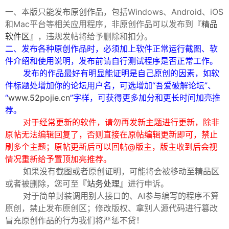
一、本版只能发布原创作品，包括Windows、Android、iOS
和Mac平台等相关应用程序，非原创作品可以发布到
『精品
软件区』
，违规发帖将给予删除和扣分。
二、发布各种原创作品时，必须加上软件正常运行截图、软
件介绍和使用说明，发布前请自行测试程序是否正常工作。
发布的作品最好有明显能证明是自己原创的因素，如软
件标题处增加你的论坛用户名，可选增加“吾爱破解论坛”、
破
“
www.52pojie.cn
”字样，可获得更多加分和更长时间加亮推
荐。
对于经常更新的软件，请勿再发新主题进行更新，除非
原帖无法编辑回复了，否则直接在原帖编辑更新即可，禁止
刷多个主题；原帖更新后可以回帖@版主，版主收到后会视
情况重新给予置顶加亮推荐。
如果没有截图或者原创证明，可能将会被移动至精品区
或者被删除，您可至
『站务处理』
进行申诉。
对于简单封装调用别人接口的、AI参与编写的程序不算
解
原创，禁止发布原创区；修改版权、拿别人源代码进行篡改
冒充原创作品的行为我们将严惩不贷！