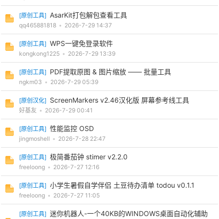
AsarKit打包解包查看工具
[
原创工具
]
qq465881818
•
2026-7-29 14:37
WPS一键免登录软件
[
原创工具
]
kongkong1225
•
2026-7-29 13:39
PDF提取原图 & 图片缩放 —— 批量工具
[
原创工具
]
ngkm03
•
2026-7-29 05:39
ScreenMarkers v2.46汉化版 屏幕参考线工具
[
原创汉化
]
好基友
•
2026-7-29 00:41
性能监控 OSD
[
原创工具
]
jingmoshell
•
2026-7-28 22:47
极简番茄钟 stimer v2.2.0
[
原创工具
]
freeloong
•
2026-7-27 12:16
小学生暑假自学伴侣 土豆待办清单 todou v0.1.1
[
原创工具
]
freeloong
•
2026-7-27 11:05
迷你机器人-一个40KB的WINDOWS桌面自动化辅助
[
原创工具
]