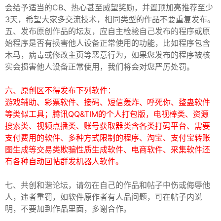
会给予适当的CB、热心甚至威望奖励，并置顶加亮推荐至少
3天，希望大家多交流技术，相同类型的作品不要重复发布。
五、发布原创作品的坛友，应自主检验自己发布的程序或原
始程序是否有损害他人设备正常使用的功能，比如程序包含
po
木马，病毒或修改主页等恶意行为，如果您发布的程序被核
实会损害他人设备正常使用，我们将会对您严厉处罚。
六、原创区不得发布下列软件：
游戏辅助、彩票软件、接码、短信轰炸、呼死你、整蛊软件
等类似工具；腾讯QQ&TIM的个人打包版，电视棒类、资源
搜索类、视频点播类、账号获取器类含各类打码平台、需要
支付费用的软件、多种方式限制的程序、淘宝、支付宝转账
jie.
图生成等交易类欺骗性质生成软件、电商软件、采集软件还
有各种自动回帖群发机器人软件。
七、共创和谐论坛，请勿在自己的作品和帖子中伤或侮辱他
人，违者重罚，如软件原作者有人品问题，可在帖子内说
明，不要加到作品里面，多谢合作。