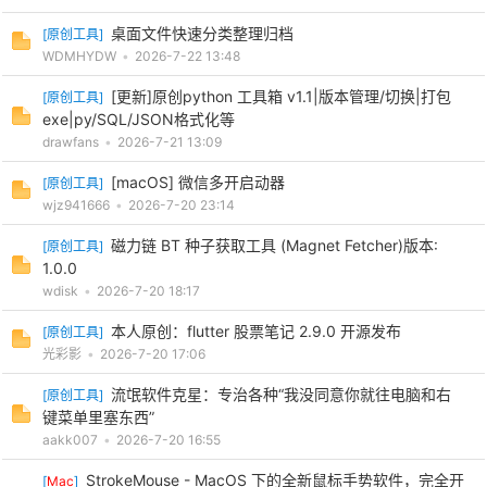
桌面文件快速分类整理归档
[
原创工具
]
WDMHYDW
•
2026-7-22 13:48
[更新]原创python 工具箱 v1.1|版本管理/切换|打包
[
原创工具
]
exe|py/SQL/JSON格式化等
drawfans
•
2026-7-21 13:09
[macOS] 微信多开启动器
[
原创工具
]
wjz941666
•
2026-7-20 23:14
磁力链 BT 种子获取工具 (Magnet Fetcher)版本:
[
原创工具
]
1.0.0
wdisk
•
2026-7-20 18:17
本人原创：flutter 股票笔记 2.9.0 开源发布
[
原创工具
]
光彩影
•
2026-7-20 17:06
流氓软件克星：专治各种“我没同意你就往电脑和右
[
原创工具
]
键菜单里塞东西”
aakk007
•
2026-7-20 16:55
StrokeMouse - MacOS 下的全新鼠标手势软件，完全开
[
Mac
]