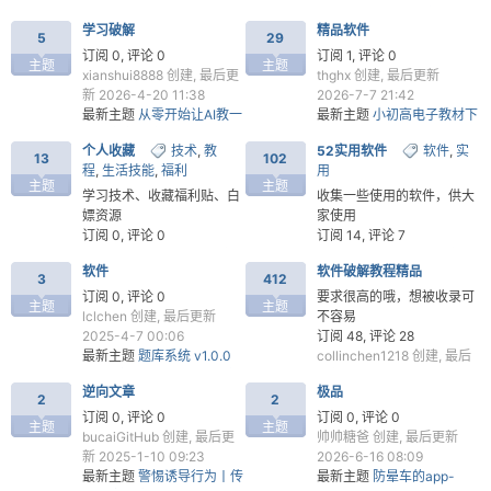
订阅 0, 评论 0
事》一、模拟器环境搭建
学习破解
精品软件
test365666
创建, 最后更新
5
29
2024-4-23 06:45
订阅 0, 评论 0
订阅 1, 评论 0
主题
主题
最新主题
【开源】MSTSC
xianshui8888
创建, 最后更
thghx
创建, 最后更新
远程管理器【v1.5更新】
新 2026-4-20 11:38
2026-7-7 21:42
最新主题
从零开始让AI教一
最新主题
小初高电子教材下
个菜鸟学写注册机！
载 tchMaterial-parser
-
个人收藏
技术
,
教
52实用软件
软件
,
实
v3.3.4
13
102
程
,
生活技能
,
福利
用
主题
主题
学习技术、收藏福利贴、白
收集一些使用的软件，供大
嫖资源
家使用
订阅 0, 评论 0
订阅 14, 评论 7
redballoon
创建, 最后更新
lccccccc
创建, 最后更新
软件
软件破解教程精品
2024-4-13 16:16
2025-7-21 18:50
3
412
最新主题
初中全套数学视频
最新主题
智绘教Inkeys
订阅 0, 评论 0
要求很高的哦，想被收录可
主题
主题
课 (227节)
20250721a 开源免费屏幕
lclchen
创建, 最后更新
不容易
批注
2025-4-7 00:06
订阅 48, 评论 28
最新主题
题库系统 v1.0.0
collinchen1218
创建, 最后
52
[面向:学生/考研/靠公/面试
更新 2026-8-2 17:17
逆向文章
极品
党]
最新主题
解包pyinstaller打
2
2
包exe解包工具
订阅 0, 评论 0
订阅 0, 评论 0
主题
主题
bucaiGitHub
创建, 最后更
帅帅糖爸
创建, 最后更新
新 2025-1-10 09:23
2026-6-16 08:09
最新主题
警惕诱导行为丨传
最新主题
防晕车的app-