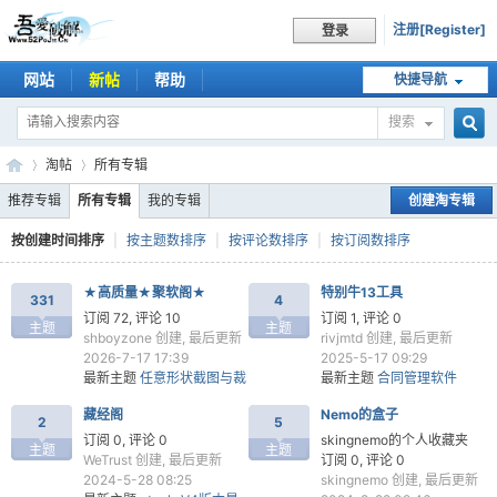
注册[Register]
登录
网站
新帖
帮助
快捷导航
搜索
搜
淘帖
所有专辑
推荐专辑
所有专辑
我的专辑
创建淘专辑
按创建时间排序
|
按主题数排序
|
按评论数排序
|
按订阅数排序
索
吾
›
›
★高质量★聚软阁★
特别牛13工具
331
4
订阅 72, 评论 10
订阅 1, 评论 0
主题
主题
shboyzone
创建, 最后更新
rivjmtd
创建, 最后更新
2026-7-17 17:39
2025-5-17 09:29
最新主题
任意形状截图与裁
最新主题
合同管理软件
剪工具-矩形、圆角矩形、
1.0，编写自用
藏经阁
Nemo的盒子
圆形、三角形、六边形、任
2
5
意多边形
订阅 0, 评论 0
skingnemo的个人收藏夹
主题
主题
WeTrust
创建, 最后更新
订阅 0, 评论 0
2024-5-28 08:25
skingnemo
创建, 最后更新
爱