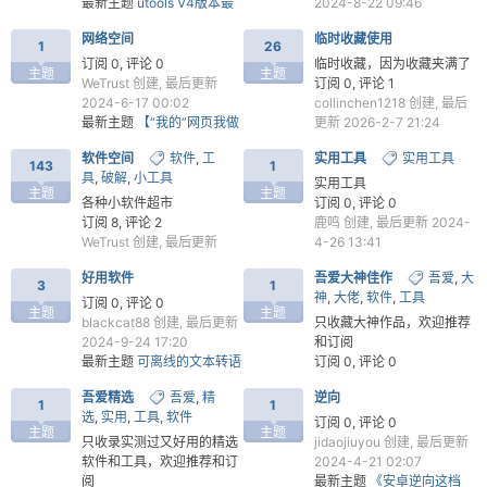
最新主题
utools V4版本最
2024-8-22 09:46
新、最简单会员插件破解流
最新主题
Ant Download
网络空间
临时收藏使用
程分享
Manager PRO 蚂蚁下载
1
26
v2.13.0 促销专业版
订阅 0, 评论 0
临时收藏，因为收藏夹满了
主题
主题
WeTrust
创建, 最后更新
订阅 0, 评论 1
2024-6-17 00:02
collinchen1218
创建, 最后
最新主题
【“我的”网页我做
更新 2026-2-7 21:24
主】复制不能复制的表格
最新主题
[Python/Rust] 基
软件空间
软件
,
工
实用工具
实用工具
于 "投屏" 的视频抓包
143
1
具
,
破解
,
小工具
实用工具
主题
主题
破
各种小软件超市
订阅 0, 评论 0
订阅 8, 评论 2
鹿鸣
创建, 最后更新 2024-
WeTrust
创建, 最后更新
4-26 13:41
2025-1-9 17:25
最新主题
文件搜索神器
好用软件
吾爱大神佳作
吾爱
,
大
最新主题
【windows 微信
Everything v1.5.0.1372a中
3
1
神
,
大佬
,
软件
,
工具
OCR离线版】V1.4--新增联
文便携版【修复版】
订阅 0, 评论 0
主题
主题
网翻译--无需联网准确快速
blackcat88
创建, 最后更新
只收藏大神作品，欢迎推荐
实现文字识别
2024-9-24 17:20
和订阅
最新主题
可离线的文本转语
订阅 0, 评论 0
音工具MultiTTS v1.3.5.2
test365666
创建, 最后更新
吾爱精选
吾爱
,
精
逆向
（听书专用，附海量语音
2024-4-23 06:45
1
1
选
,
实用
,
工具
,
软件
解
包）
最新主题
【开源】MSTSC
订阅 0, 评论 0
主题
主题
远程管理器【v1.5更新】
只收录实测过又好用的精选
jidaojiuyou
创建, 最后更新
软件和工具，欢迎推荐和订
2024-4-21 02:07
阅
最新主题
《安卓逆向这档