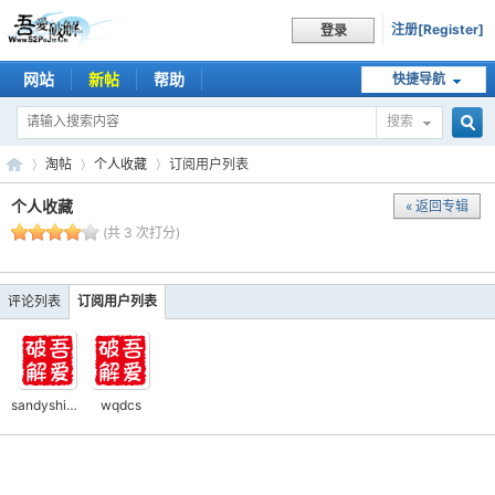
注册[Register]
登录
网站
新帖
帮助
快捷导航
搜索
搜
淘帖
个人收藏
订阅用户列表
个人收藏
« 返回专辑
(共 3 次打分)
索
吾
›
›
›
评论列表
订阅用户列表
sandyshine66
wqdcs
爱