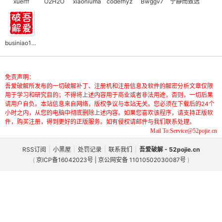
xuerff
O2H2O
xiaoniuma
coderhyz
Bwggv7
宁静而致远
businiao10000
免责声明：
吾爱破解所发布的一切破解补丁、注册机和注册信息及软件的解密分析文章仅限
破
用于学习和研究目的；不得将上述内容用于商业或者非法用途，否则，一切后果
请用户自负。本站信息来自网络，版权争议与本站无关。您必须在下载后的24个
小时之内，从您的电脑中彻底删除上述内容。如果您喜欢该程序，请支持正版软
件，购买注册，得到更好的正版服务。如有侵权请邮件与我们联系处理。
Mail To:Service@52pojie.cn
RSS订阅
|
小黑屋
|
处罚记录
|
联系我们
|
吾爱破解 - 52pojie.cn
(
京ICP备16042023号 | 京公网安备 11010502030087号
)
解