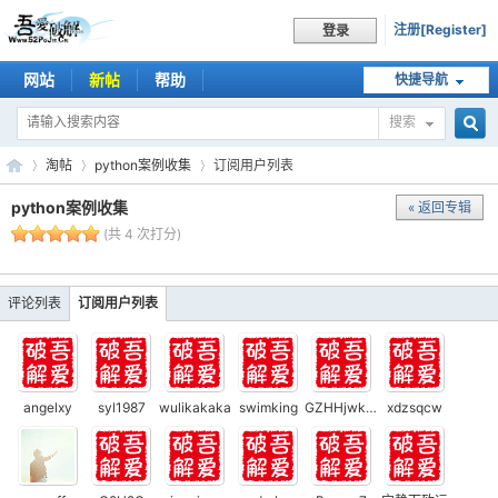
注册[Register]
登录
网站
新帖
帮助
快捷导航
搜索
搜
淘帖
python案例收集
订阅用户列表
python案例收集
« 返回专辑
(共 4 次打分)
索
吾
›
›
›
评论列表
订阅用户列表
angelxy
syl1987
wulikakaka
swimking
GZHHjwk2018
xdzsqcw
爱