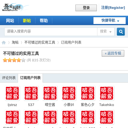
注册[Register]
登录
网站
新帖
帮助
快捷导航
搜索
搜
淘帖
不可错过的实用工具
订阅用户列表
不可错过的实用工具
« 返回专辑
(共 835 次打分)
索
吾
›
›
›
评论列表
订阅用户列表
ljstrsz
537
晴空酱
小蔡91
紫色心夕
Takehiko
爱