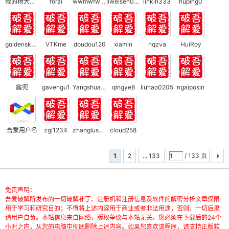
我的杨大宝贝
forai
wwmwfwork
liweisen0619
linkin333
huping0
goldensky124
VTKme
doudou120
xiamin
nqzva
HuiRoy
露兜
gavengu1
Yangshuai0108
qingye8
liuhao0205
ngaiposin
破
吾爱用户名
zgl1234
zhanglusheng
cloud258
1
2
... 133
/ 133 页
免责声明：
解
吾爱破解所发布的一切破解补丁、注册机和注册信息及软件的解密分析文章仅限
用于学习和研究目的；不得将上述内容用于商业或者非法用途，否则，一切后果
请用户自负。本站信息来自网络，版权争议与本站无关。您必须在下载后的24个
小时之内，从您的电脑中彻底删除上述内容。如果您喜欢该程序，请支持正版软