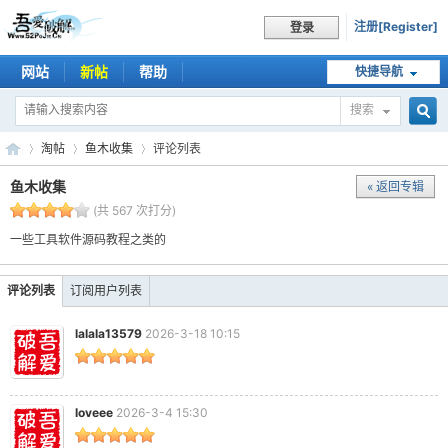
注册[Register]
登录
网站
新帖
帮助
快捷导航
搜索
搜
淘帖
鱼木收集
评论列表
鱼木收集
« 返回专辑
(共 567 次打分)
索
吾
›
›
›
一些工具软件源码教程之类的
评论列表
订阅用户列表
lalala13579
2026-3-18 10:15
loveee
2026-3-4 15:30
爱