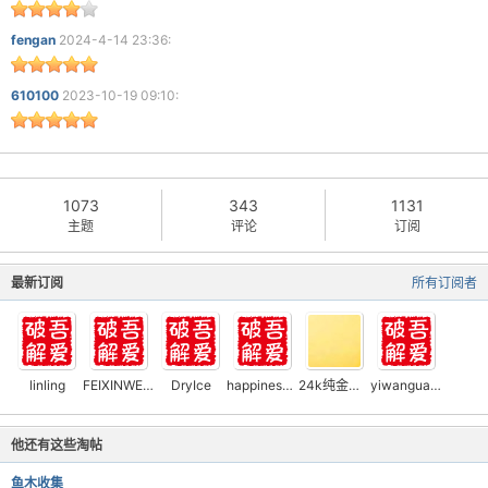
fengan
2024-4-14 23:36:
610100
2023-10-19 09:10:
1073
343
1131
主题
评论
订阅
最新订阅
所有订阅者
linling
FEIXINWEN808
DryIce
happiness12345
24k纯金滑稽
yiwanguanghui
他还有这些淘帖
鱼木收集