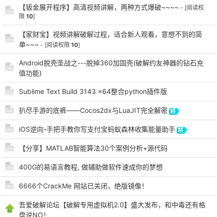
【钣金展开程序】高清视频讲解，两种方式爆破~~~~
- [阅读权
限
10
]
【家财宝】视频讲解破解过程，适合新人观看，意想不到的简
单~~~
- [阅读权限
10
]
Android脱壳圣战之---脱掉360加固壳(破解约友神器的钻石充
-
值功能)
Sublime Text Build 3143 x64整合python插件版
扒尽手游的底裤——Cocos2dx与LuaJIT完全解密
iOS逆向-手把手教你写支付宝蚂蚁森林收集能量助手
【分享】MATLAB智能算法30个案例分析+源代码
52
400G的易语言教程, 做辅助做软件速成你的梦想
6666个CrackMe 网站已关闭，绝版镜像！
吾爱破解论坛【破解专用虚拟机2.0】盛大发布，和中毒还有格
盘说NO！