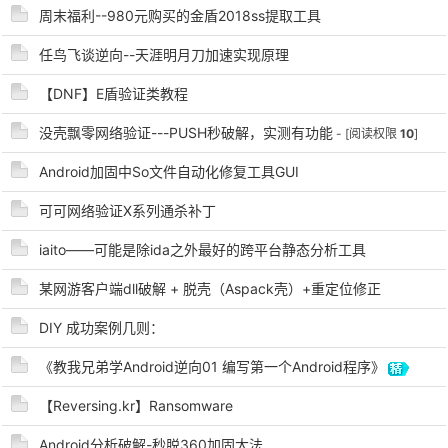
周末福利--980元购买的金盾2018ss提取工具
cn
任鸟飞谈逆向--天涯明月刀加速实现原理
【DNF】E盾验证类教程
没壳飘零网络验证---PUSH秒破解，实测有功能
- [阅读权限
10
]
Android加固中So文件自动化修复工具GUI
可可网络验证X系列通杀补丁
iaito——可能是除ida之外最好的跨平台静态分析工具
某网游客户端dll破解 + 脱壳（Aspack壳）+重定位修正
DIY 成功案例几则：
《教我兄弟学Android逆向01 编写第一个Android程序》
【Reversing.kr】Ransomware
Android分析破解-秒脱360加固大法