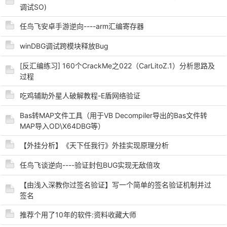
调试SO)
任鸟飞安卓手游逆向----arm汇编寄存器
winDBG调试跨模块释放Bug
[反汇编练习] 160个CrackMe之022（CarLitoZ.1）分析思路及
过程
破
吃鸡辅助外星人破解教程-E盾网络验证
Bas转MAP文件工具（用于VB Decompiler导出的Bas文件转
MAP导入OD\X64DBG等）
【外挂分析】《天下任我行》外挂实现原理分析
任鸟飞谈逆向----验证封包BUG实现无敌倍攻
【由浅入深教你过签名验证】写一个简单的签名验证机制并过
签名
解
推荐个用了10年的软件:资料收藏大师