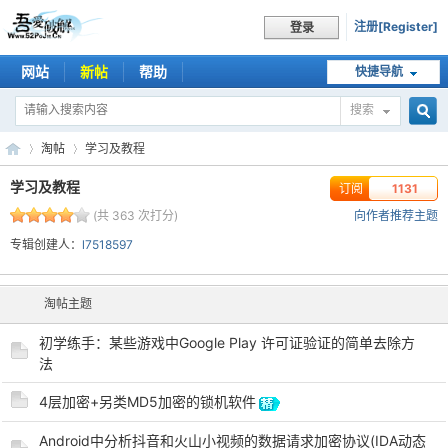
注册[Register]
登录
网站
新帖
帮助
快捷导航
搜索
搜
淘帖
学习及教程
学习及教程
订阅
1131
(共 363 次打分)
向作者推荐主题
索
吾
›
›
专辑创建人：
l7518597
淘帖主题
初学练手：某些游戏中Google Play 许可证验证的简单去除方
法
4层加密+另类MD5加密的锁机软件
爱
Android中分析抖音和火山小视频的数据请求加密协议(IDA动态