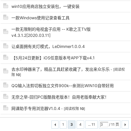
win10应用商店独立安装包，一键安装
一款Windows使用记录查看工具
一款无限制的电视盒子应用 -- K歌之王TV版
v4.3.1.2[2020.03.11]
让桌面拥有关灯模式，LeDimmer1.0.0.4
【5月24日更新】iOS任意版本号APP下载v4.1
去水印神器来了，精品工具赶紧收藏了，发出来众乐乐
- [阅读权
限
10
]
QQ输入法剪切板独立文件900k--亲测比WIN10自带好用
无奈之举-回归PC版酷我老版本！自用老版奉献大家！
网课助手专用浏览器V1.0.4
- [阅读权限
10
]
1
3
4
... 11
/ 11 页