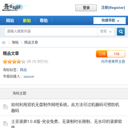
注册[Register]
登录
网站
新帖
帮助
快捷导航
搜索
搜
淘帖
精品文章
精品文章
订阅
118
(共 79 次打分)
向作者推荐主题
索
吾
›
›
淘帖标签：
精品
专辑创建人：
seazer
淘帖主题
如何利用双机无盘制作网吧系统，此方法可过机器码可预防机
器码
土豆录屏1.0.8版-完全免费、无录制时长限制、无水印的录屏软
爱
件