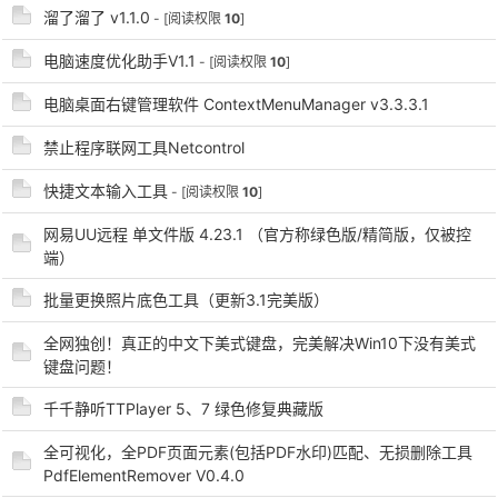
溜了溜了 v1.1.0
- [阅读权限
10
]
电脑速度优化助手V1.1
- [阅读权限
10
]
电脑桌面右键管理软件 ContextMenuManager v3.3.3.1
禁止程序联网工具Netcontrol
快捷文本输入工具
- [阅读权限
10
]
破
网易UU远程 单文件版 4.23.1 （官方称绿色版/精简版，仅被控
端）
批量更换照片底色工具（更新3.1完美版）
全网独创！真正的中文下美式键盘，完美解决Win10下没有美式
键盘问题！
千千静听TTPlayer 5、7 绿色修复典藏版
解
全可视化，全PDF页面元素(包括PDF水印)匹配、无损删除工具
PdfElementRemover V0.4.0