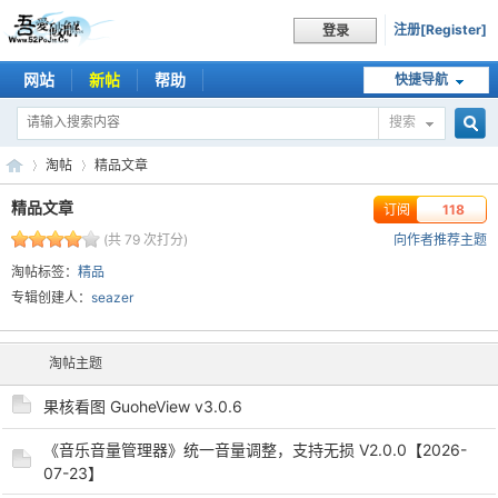
注册[Register]
登录
网站
新帖
帮助
快捷导航
搜索
搜
淘帖
精品文章
精品文章
订阅
118
(共 79 次打分)
向作者推荐主题
索
吾
›
›
淘帖标签：
精品
专辑创建人：
seazer
淘帖主题
果核看图 GuoheView v3.0.6
《音乐音量管理器》统一音量调整，支持无损 V2.0.0【2026-
07-23】
爱