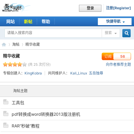
注册[Register]
登录
网站
新帖
帮助
快捷导航
搜索
搜
淘帖
精华收藏
精华收藏
订阅
56
(共 25 次打分)
向作者推荐主题
索
吾
›
›
专辑创建人：
KingKobra
|
共同维护人：
Kali_Linux
五岳独尊
淘帖主题
工具包
pdf转换成word转换器2013版注册机
RAR“秒破”教程
爱