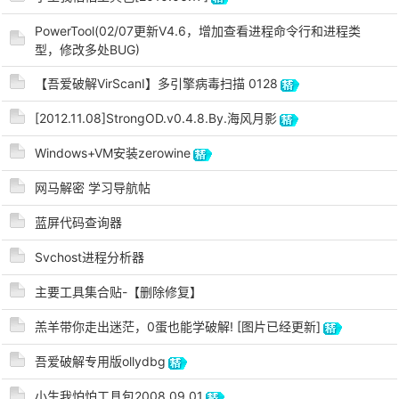
PowerTool(02/07更新V4.6，增加查看进程命令行和进程类
cn
型，修改多处BUG)
【吾爱破解VirScanI】多引擎病毒扫描 0128
[2012.11.08]StrongOD.v0.4.8.By.海风月影
Windows+VM安装zerowine
网马解密 学习导航帖
蓝屏代码查询器
Svchost进程分析器
主要工具集合贴-【删除修复】
羔羊带你走出迷茫，0蛋也能学破解! [图片已经更新]
吾爱破解专用版ollydbg
小生我怕怕工具包2008.09.01