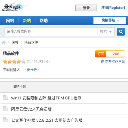
注册[Register]
登录
网站
新帖
帮助
快捷导航
搜索
搜
淘帖
精品软件
精品软件
订阅
208
(共 116 次打分)
向作者推荐主题
索
吾
›
›
专辑创建人：
丨皮卡丘丶
淘帖主题
win11 安装限制去除 跳过TPM CPU检测
阿里云盘V2.4无会员版
公文写作神器 v2.8.2.21 去更新去广告版
爱