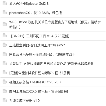
消人声利器SpleeterGui2.8
cn
photoshop7.0，仅10.3MB，绿色版
WPS Office 政府机关单位专用版官方下载地址（停更，请移步
新帖））
【CN911】正则匹配工具 v1.4 (723更新)
上班摸鱼利器-窗口透明工具“Glass2k”
网易云音乐多账号全自动升级，彻底解放双手
抖音助手,方便快捷管理自己的抖音作品[更新无水印解析]!
[更新]全能抽奖软件逆向爆破过程+注册机
视频无损剪辑 LosslessCut v3.23.7
图吧工具箱2020.5 绿色版
- [阅读权限
10
]
万能文库下载器 v1.0