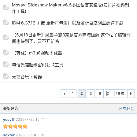
Movavi Slideshow Maker v6.5多国语言安装版(幻灯片视频制
作工具)
IDM 6.37.12（ 俄 重新打包版）以及解析百度网盘高速下载
【5月18日更新】魔兽争霸3某易官方商城破解 这个帖子编辑时
间也快到了，暂不开新帖
【转载】m3u8视频下载器
电信光猫超级密码获取工具
无损音乐下载器
1
2
3
6
/ 6 页
最新评论
所有评论
yusvff
2026-7-22 15:41:
soxfer
2026-5-6 16:38: