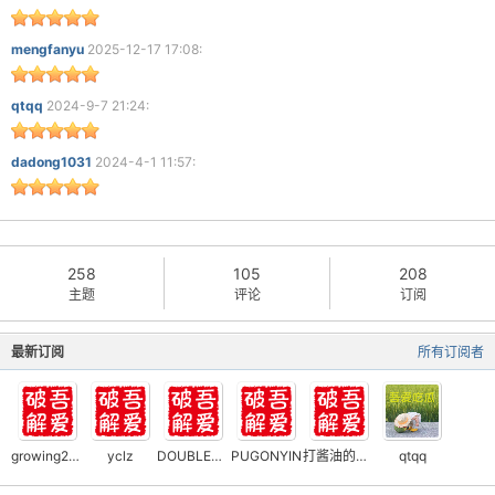
mengfanyu
2025-12-17 17:08:
qtqq
2024-9-7 21:24:
dadong1031
2024-4-1 11:57:
258
105
208
主题
评论
订阅
最新订阅
所有订阅者
growing2255
yclz
DOUBLEUPK
PUGONYIN
打酱油的笨小孩
qtqq