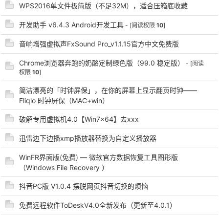
WPS2016单文件极简版（不足32M），适合压箱底收藏
开发助手 v6.4.3 Android开发工具
- [阅读权限
10
]
音响增强虚拟声FxSound Pro_v1.1.15官方中文免费版
Chrome浏览器奔跑的奶酪定制绿色版（99.0 稳定版）
- [阅读
权限
10
]
简洁漂亮的「时钟屏保」，在你的屏幕上显示翻页时钟——
破
Fliqlo 时钟屏保（MAC+win）
破解专用虚拟机4.0【Win7x64】去xxx
迅雷边下边播xmp播放器替换为自定义播放器
WinFR界面版(免费) — 微软官方数据恢复工具图形版
（Windows File Recovery ）
抖音PC版 V1.0.4 摆脱网页抖音切换的烦恼
解
免费远程软件ToDeskV4.0全新发布（更新至4.0.1）