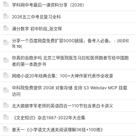
学科网中考最后一课资料分享（2026）
2026五三中考总复习全科
满分数学 初中阶段_张文晖
分享一个百度网盘免费扩容500G链接，备考人必备。
- [阅读权
-
限
10
]
你真的会跑步吗 北京三甲医院医生马拉松医师跑者写给中国跑
者的第一本跑步书
网络小说20年经典合集：100+大神作家代表作全收录
中科院免费提供 20GB 对象存储 支持 S3 Webdav MCP 挂载
访问
52
北大娘娘李军老师的英语四合一110节包含黑白卡讲义
《文史知识》杂志1987-2022年大合集
姜天一《小学语文大通关阅读理解36技+100练》