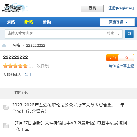
注册[Register]
登录
网站
新帖
帮助
快捷导航
搜索
搜
淘帖
222222222
222222222
订阅
0
(共 1 次打分)
向作者推荐主题
索
吾
›
›
专辑创建人：
策士
淘帖主题
2023-2026年吾爱破解论坛公众号所有文章内容合集，一年一
个pdf（包含留言）
【7月27日更新】文件传输助手V3.2(最新版) 电脑手机局域网
互传工具
爱