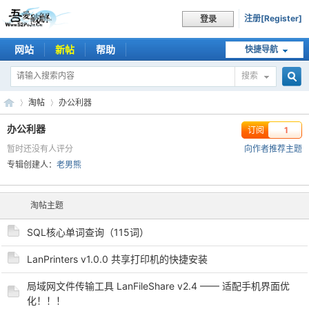
注册[Register]
登录
网站
新帖
帮助
快捷导航
搜索
搜
淘帖
办公利器
办公利器
订阅
1
暂时还没有人评分
向作者推荐主题
索
吾
›
›
专辑创建人：
老男熊
淘帖主题
SQL核心单词查询（115词）
LanPrinters v1.0.0 共享打印机的快捷安装
局域网文件传输工具 LanFileShare v2.4 —— 适配手机界面优
爱
化！！！