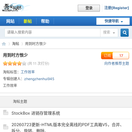
注册[Register]
登录
网站
新帖
帮助
快捷导航
搜索
搜
淘帖
用到时方恨少
用到时方恨少
订阅
17
(共 11 次打分)
向作者推荐主题
索
吾
›
›
淘帖标签：
工作效率
专辑创建人：
zhengzhenhui945
工作效率
淘帖主题
StockBox 进销存管理系统
20260723更新-HTML版本完全离线的PDF工具箱V5，合并、
爱
拆分、旋转、删除、