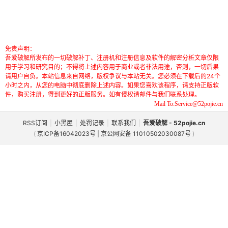
免责声明：
吾爱破解所发布的一切破解补丁、注册机和注册信息及软件的解密分析文章仅限
用于学习和研究目的；不得将上述内容用于商业或者非法用途，否则，一切后果
请用户自负。本站信息来自网络，版权争议与本站无关。您必须在下载后的24个
小时之内，从您的电脑中彻底删除上述内容。如果您喜欢该程序，请支持正版软
件，购买注册，得到更好的正版服务。如有侵权请邮件与我们联系处理。
Mail To:Service@52pojie.cn
RSS订阅
|
小黑屋
|
处罚记录
|
联系我们
|
吾爱破解 - 52pojie.cn
(
京ICP备16042023号 | 京公网安备 11010502030087号
)