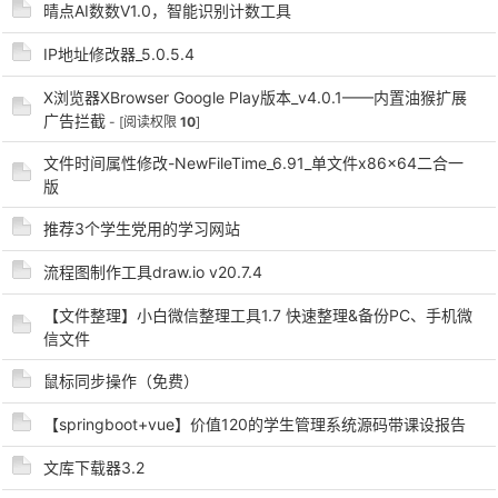
晴点AI数数V1.0，智能识别计数工具
IP地址修改器_5.0.5.4
X浏览器XBrowser Google Play版本_v4.0.1——内置油猴扩展
广告拦截
- [阅读权限
10
]
-
文件时间属性修改-NewFileTime_6.91_单文件x86x64二合一
版
推荐3个学生党用的学习网站
流程图制作工具draw.io v20.7.4
【文件整理】小白微信整理工具1.7 快速整理&备份PC、手机微
信文件
52
鼠标同步操作（免费）
【springboot+vue】价值120的学生管理系统源码带课设报告
文库下载器3.2