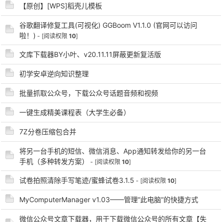
【原创】[WPS]稻壳儿模板
谷歌翻译修复工具(可视化) GGBoom V1.1.0 (官网可以访问
啦！)
- [阅读权限
10
]
po
文库下载器BY小叶、v20.11.11屏蔽更新复活版
初学安卓逆向知识整理
批量抓取公众号，下载公众号话题音频和视频
一键生成精美课程表（大学生必备）
7Z分卷压缩包合并
jie.
将另一台手机的短信、微信消息、App通知转发给你的另一台
手机（多种转发方案）
- [阅读权限
10
]
试卷拍照清除手写笔迹/蜜蜂试卷3.1.5
- [阅读权限
10
]
MyComputerManager v1.03——管理“此电脑”的快捷方式
微信公众号文章下载器，用于下载微信公众号的所有文章【失