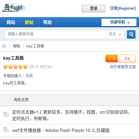
注册[Register]
登录
网站
新帖
帮助
快捷导航
搜索
搜
淘帖
kay工具箱
kay工具箱
订阅
53
(共 17 次打分)
向作者推荐主题
索
吾
›
›
专辑创建人：
冷凯
kay的工具箱，
淘帖主题
定时点击器v1.2 更新较多，支持循环，找图，ocr识别验证码，
定时执行，判断等。
swf文件播放器 - Adobe Flash Player 10.3_珍藏版
爱