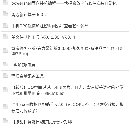
powershell面向装机编程——快捷修改IP与软件安装自动化
勇芳新计算器 5.0.2
手机GPS轨迹和驻留时间远程查看软件源码
单文件制作工具_V7.0.2.36+V7.0.1.1
管家婆创业版-官方最新版3.6.06-永久免费-解决登陆问题
- [阅
破
读权限
10
]
u盘解锁/锁屏
环境变量配置工具
【转载】QQ空间说说、相册照片、日志、留言板等数据的批量
下载和批量删除
- [阅读权限
10
]
通用Excel数据匹配助手 v2.0（VLOOKUP）（已更换链接，抱
歉之前传错了）
解
【原创】智能自动拼接身份证打印