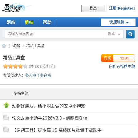
注册[Register]
登录
网站
新帖
帮助
快捷导航
搜索
搜
淘帖
精品工具盒
精品工具盒
订阅
1231
(共 303 次打分)
向作者推荐主题
索
吾
›
›
专辑创建人：
冬天冷了多穿点
淘帖主题
动物好朋友，给小朋友做的安卓小游戏
论文去重小助手2026V3.0
- [阅读权限
10
]
【原创工具】脚本猫 JS 离线图片批量下载助手
爱