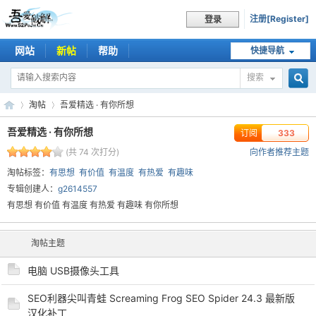
注册[Register]
登录
网站
新帖
帮助
快捷导航
搜索
搜
淘帖
吾爱精选 · 有你所想
吾爱精选 · 有你所想
订阅
333
(共 74 次打分)
向作者推荐主题
索
吾
›
›
淘帖标签：
有思想
有价值
有温度
有热爱
有趣味
专辑创建人：
g2614557
有思想 有价值 有温度 有热爱 有趣味 有你所想
淘帖主题
电脑 USB摄像头工具
SEO利器尖叫青蛙 Screaming Frog SEO Spider 24.3 最新版
爱
汉化补丁