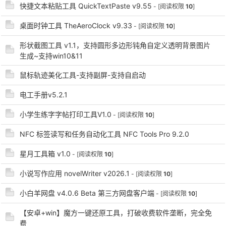
快捷文本粘贴工具 QuickTextPaste v9.55
- [阅读权限
10
]
cn
桌面时钟工具 TheAeroClock v9.33
- [阅读权限
10
]
形状截图工具 v1.1，支持圆形多边形钝角自定义透明背景图片
生成~支持win10&11
鼠标轨迹美化工具-支持副屏-支持自启动
电工手册v5.2.1
小学生练字字帖打印工具V1.0
- [阅读权限
10
]
NFC 标签读写和任务自动化工具 NFC Tools Pro 9.2.0
星月工具箱 v1.0
- [阅读权限
10
]
小说写作应用 novelWriter v2026.1
- [阅读权限
10
]
小白羊网盘 v4.0.6 Beta 第三方网盘客户端
- [阅读权限
10
]
【安卓+win】魔方一键还原工具，打破收费软件垄断，完全免
费